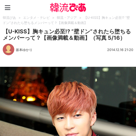
韓流ぴあ
韓流ぴあ
>
エンタメ・テレビ
>
韓流・アジア
>
【U-KISS】胸キュン必至!? “壁
ドン”されたら堕ちるメンバーって？【画像満載＆動画】
【U-KISS】胸キュン必至!? “壁ドン”されたら堕ちる
メンバーって？【画像満載＆動画】（写真 5/16）
坂本ゆかり
2014.12.16 21:20