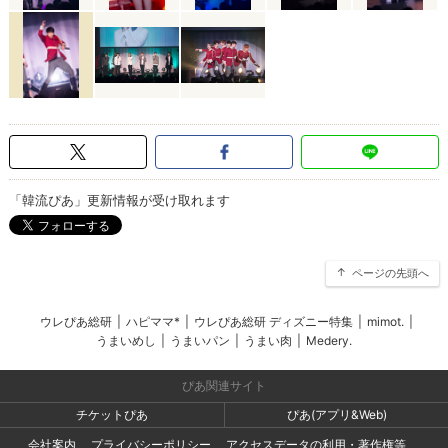
「韓流ぴあ」更新情報が受け取れます
ページの先頭へ
ウレぴあ総研
|
ハピママ*
|
ウレぴあ総研 ディズニー特集
|
mimot.
|
うまいめし
|
うまいパン
|
うまい肉
|
Medery.
ぴあ関連サイト
チケットぴあ
ぴあ(アプリ&Web)
会社案内
プライバシーポリシー
アクセスデータの利用・著作権等