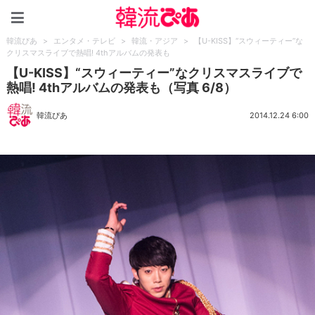
韓流ぴあ
韓流ぴあ
>
エンタメ・テレビ
>
韓流・アジア
>
【U-KISS】“スウィーティー”な
クリスマスライブで熱唱! 4thアルバムの発表も
【U-KISS】“スウィーティー”なクリスマスライブで
熱唱! 4thアルバムの発表も（写真 6/8）
韓流ぴあ
2014.12.24 6:00