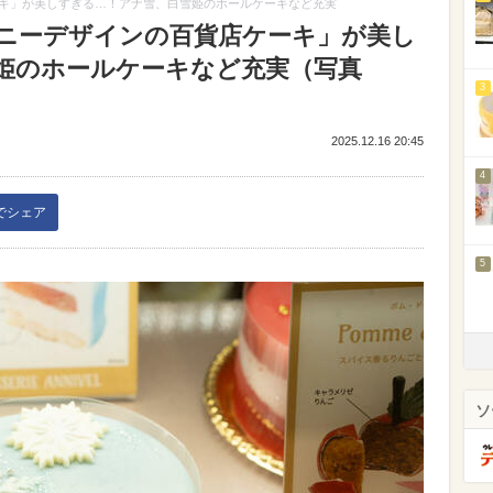
キ」が美しすぎる…！アナ雪、白雪姫のホールケーキなど充実
ニーデザインの百貨店ケーキ」が美し
姫のホールケーキなど充実（写真
3
2025.12.16 20:45
4
kでシェア
5
ソ