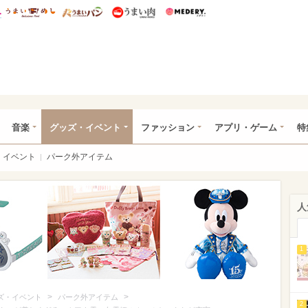
総研 ディズニー特集
mimot.
うまいめし
うまいパン
うまい肉
Medery.
ズニー特集 -ウレぴあ総研
音楽
グッズ・イベント
ファッション
アプリ・ゲーム
特
イベント
パーク外アイテム
人
1
>
>
ズ・イベント
パーク外アイテム
2