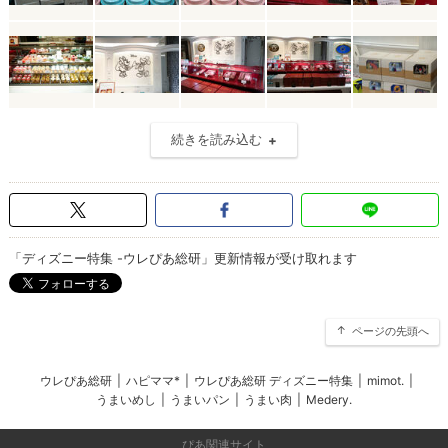
続きを読み込む
「ディズニー特集 -ウレぴあ総研」更新情報が受け取れます
ページの先頭へ
ウレぴあ総研
|
ハピママ*
|
ウレぴあ総研 ディズニー特集
|
mimot.
|
うまいめし
|
うまいパン
|
うまい肉
|
Medery.
ぴあ関連サイト