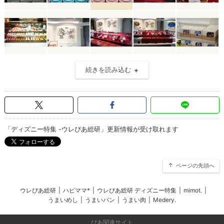
続きを読み込む
「ディズニー特集 -ウレぴあ総研」更新情報が受け取れます
ページの先頭へ
ウレぴあ総研
|
ハピママ*
|
ウレぴあ総研 ディズニー特集
|
mimot.
|
うまいめし
|
うまいパン
|
うまい肉
|
Medery.
ぴあ関連サイト