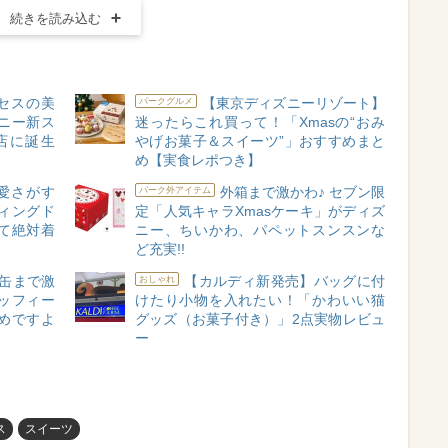
続きを読み込む
セスの美
【東京ディズニーリゾート】
パークグルメ
ニー新ス
迷ったらこれ買って！「Xmasの“おみ
店に誕生
やげお菓子＆スイーツ”」おすすめまと
め【実食レポつき】
愛さがす
外箱まで激かわ♪ セブン限
パーク外アイテム
ィングド
定「人気キャラXmasケーキ」がディズ
て絶対着
ニー、ちいかわ、パペットスンスンな
ど充実!!
缶まで激
【カルディ新発売】バッグに付
おしゃれ
ッフィー
けたり小物を入れたい！「かわいい猫
めですよ
グッズ（お菓子付き）」2点実物レビュ
ー
ス
スイーツ