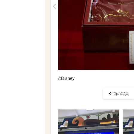
<
©Disney
前の写真