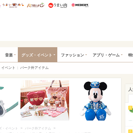
総研 ディズニー特集
mimot.
うまいめし
うまいパン
うまい肉
Medery.
ズニー特集 -ウレぴあ総研
音楽
グッズ・イベント
ファッション
アプリ・ゲーム
特
イベント
パーク外アイテム
人
1
>
>
ズ・イベント
パーク外アイテム
2