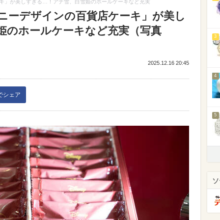
キ」が美しすぎる…！アナ雪、白雪姫のホールケーキなど充実
ニーデザインの百貨店ケーキ」が美し
姫のホールケーキなど充実（写真
3
2025.12.16 20:45
4
kでシェア
5
ソ