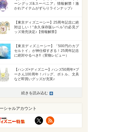
ーングッズ&スーベニア」情報解禁！激
かわアイテムがずらりラインナップ♪
【東京ディズニーシー】25周年記念に絶
対ほしい！“永久保存版レベル”の必見グ
ッズ発売決定♪【情報解禁】
【東京ディズニーシー】「500円のカプ
セルトイ」が神仕様すぎる！25周年記念
に絶対やるべき!!（実物レビュー）
【ハンズ×ディズニー】ハンズ50周年×プ
ーさん100周年！バッグ、ボトル、文具
など即買いグッズが充実♪
続きを読み込む
ーシャルアカウント
X
RSS