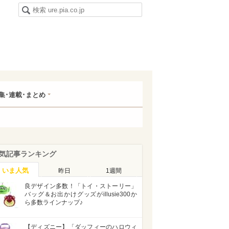
集･連載･まとめ
気記事ランキング
いま人気
昨日
1週間
良デザイン多数！「トイ・ストーリー」
バッグ＆お出かけグッズがillusie300か
ら多数ラインナップ♪
【ディズニー】「ダッフィーのハロウィ