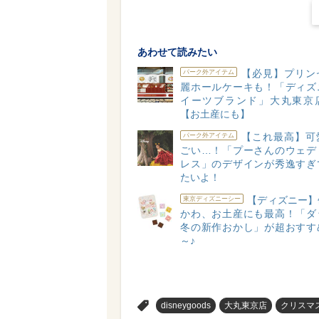
あわせて読みたい
【必見】プリン
パーク外アイテム
麗ホールケーキも！「ディズ
イーツブランド」大丸東京
【お土産にも】
【これ最高】可
パーク外アイテム
ごい…！「プーさんのウェデ
レス」のデザインが秀逸すぎ
たいよ！
【ディズニー】
東京ディズニーシー
かわ、お土産にも最高！「ダ
冬の新作おかし」が超おすす
～♪
>
disneygoods
大丸東京店
クリスマ