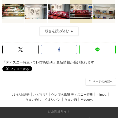
続きを読み込む
「ディズニー特集 -ウレぴあ総研」更新情報が受け取れます
ページの先頭へ
ウレぴあ総研
|
ハピママ*
|
ウレぴあ総研 ディズニー特集
|
mimot.
|
うまいめし
|
うまいパン
|
うまい肉
|
Medery.
ぴあ関連サイト