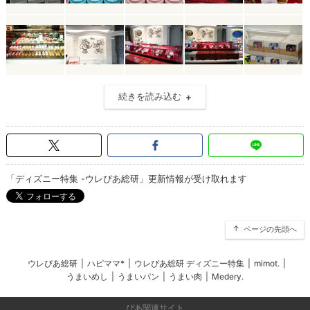
続きを読み込む
「ディズニー特集 -ウレぴあ総研」更新情報が受け取れます
ページの先頭へ
ウレぴあ総研
|
ハピママ*
|
ウレぴあ総研 ディズニー特集
|
mimot.
|
うまいめし
|
うまいパン
|
うまい肉
|
Medery.
ぴあ関連サイト