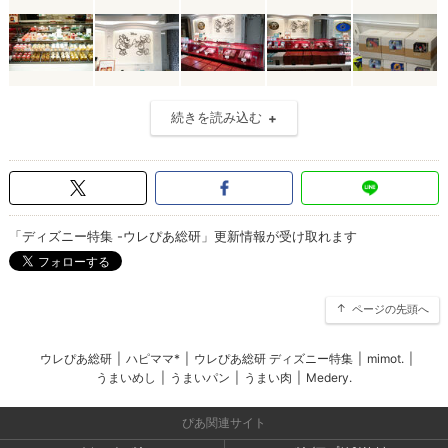
続きを読み込む
「ディズニー特集 -ウレぴあ総研」更新情報が受け取れます
ページの先頭へ
ウレぴあ総研
|
ハピママ*
|
ウレぴあ総研 ディズニー特集
|
mimot.
|
うまいめし
|
うまいパン
|
うまい肉
|
Medery.
ぴあ関連サイト