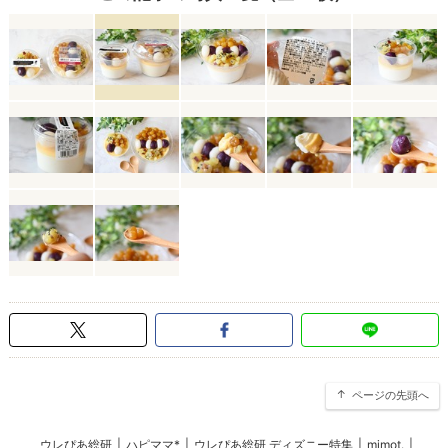
ページの先頭へ
ウレぴあ総研
|
ハピママ*
|
ウレぴあ総研 ディズニー特集
|
mimot.
|