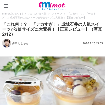
mimot.(ミモット)
mimot.(ミモット)
>
おいしい食べ物
>
スイーツ
>
「これ何！？」「デカす
ぎ！」成城石井の人気スイーツが3倍サイズに大変身！【正直レビュー】
「これ何！？」「デカすぎ！」成城石井の人気スイ
ーツが3倍サイズに大変身！【正直レビュー】（写真
2/12）
伊東 ししゃも
2026.2.26 15:05