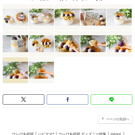
ページの先頭へ
ウレぴあ総研
|
ハピママ*
|
ウレぴあ総研 ディズニー特集
|
mimot.
|