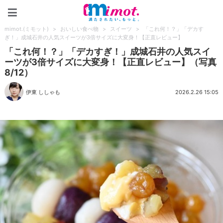
mimot.(ミモット)
mimot.(ミモット)
>
おいしい食べ物
>
スイーツ
>
「これ何！？」「デカす
ぎ！」成城石井の人気スイーツが3倍サイズに大変身！【正直レビュー】
「これ何！？」「デカすぎ！」成城石井の人気スイ
ーツが3倍サイズに大変身！【正直レビュー】（写真
8/12）
伊東 ししゃも
2026.2.26 15:05