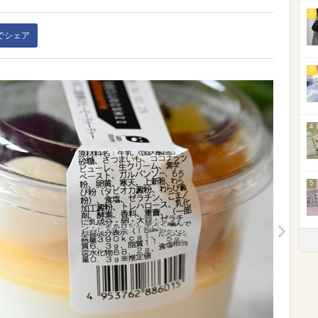
2
kでシェア
3
4
5