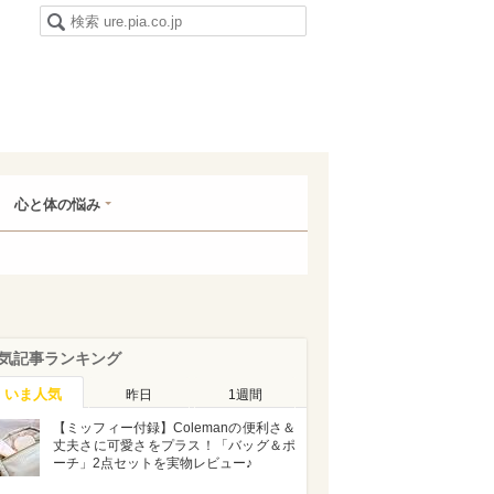
心と体の悩み
気記事ランキング
いま人気
昨日
1週間
【ミッフィー付録】Colemanの便利さ＆
丈夫さに可愛さをプラス！「バッグ＆ポ
ーチ」2点セットを実物レビュー♪