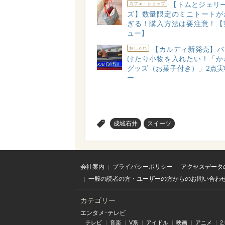
【トムとジェリー
カフェ・ショップ
ズ】数量限定のミニトートが
ぎる！購入方法は要注意！【
ュー】
【カルディ新発売】バ
おしゃれ
けたり小物を入れたい！「か
グッズ（お菓子付き）」2点実
ー
>
成城石井
スイーツ
会社案内
プライバシーポリシー
アクセスデータ
一般の読者の方・ユーザーの方からのお問い合わ
カテゴリー
エンタメ･テレビ
テレビ
音楽
V系
アイドル
映画
アニメ
2