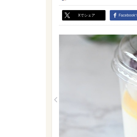
Xでシェア
Faceboo
<