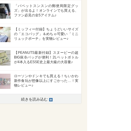
「パペットスンスンの郵便局限定グッ
ズ」が出るよ！オンラインでも買える、
ファン必見の全5アイテム♪
【ミッフィー付録】ちょうどいいサイズ
の「エコバッグ」＆めちゃ可愛い「ミニ
リュックポーチ」を実物レビュー♪
【PEANUTS最新付録】スヌーピーの超
BIG保冷バッグが便利！2Lペットボトル
が4本入るESSE史上最大級の大容量♪
ローソンやドンキでも買える！ちいかわ
新作食玩が想像以上にすごかった…！実
物レビュー♪
>
続きを読み込む