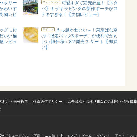
×タリー
可愛すぎて完売必至！【スタ
ファッション
かわいす
バ】キラキラピンクの新作ポーチがス
実物レビ
テキすぎる！【実物レビュー】
ッグに付
えっ超かわいい～！東京ばな奈
スイーツ
わいい猫
の「限定バッグ&ポーチ」が便利でかわ
物レビュ
いい神仕様♪ 8/7発売スタート【即買
い】
の利用・著作権等
外部送信ポリシー
広告出稿・お取り組みのご相談・情報掲載
せ
.5次元ミュージカル
演劇
ニコ動
本・マンガ
ゲーム
イベント
アート
スポ