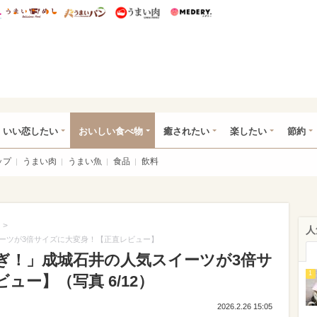
総研 ディズニー特集
mimot.
うまいめし
うまいパン
うまい肉
Medery.
ot.(ミモット)
いい恋したい
おいしい食べ物
癒されたい
楽したい
節約
ップ
うまい肉
うまい魚
食品
飲料
>
人
ーツが3倍サイズに大変身！【正直レビュー】
ぎ！」成城石井の人気スイーツが3倍サ
1
ュー】（写真 6/12）
2026.2.26 15:05