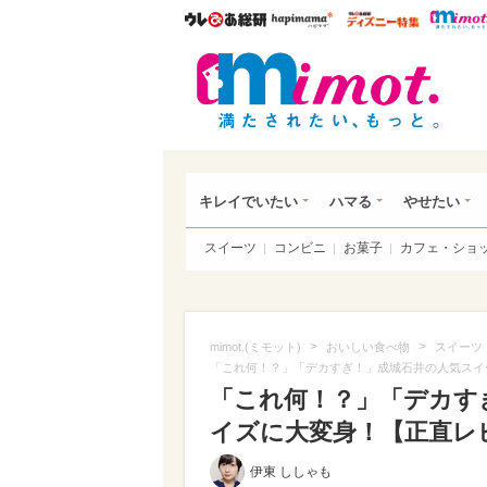
ウレぴあ総研
ハピママ*
ウレぴあ
mim
キレイでいたい
ハマる
やせたい
スイーツ
コンビニ
お菓子
カフェ・ショ
>
>
mimot.(ミモット)
おいしい食べ物
スイーツ
「これ何！？」「デカすぎ！」成城石井の人気スイ
「これ何！？」「デカす
イズに大変身！【正直レビ
伊東 ししゃも