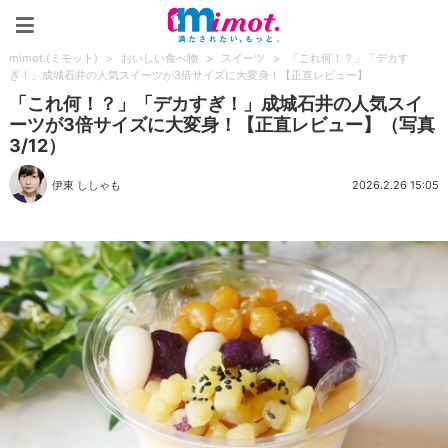
mimot.(ミモット)
mimot.(ミモット)
>
おいしい食べ物
>
スイーツ
>
「これ何！？」「デカす
ぎ！」成城石井の人気スイーツが3倍サイズに大変身！【正直レビュー】
「これ何！？」「デカすぎ！」成城石井の人気スイ
ーツが3倍サイズに大変身！【正直レビュー】（写真
3/12）
伊東 ししゃも
2026.2.26 15:05