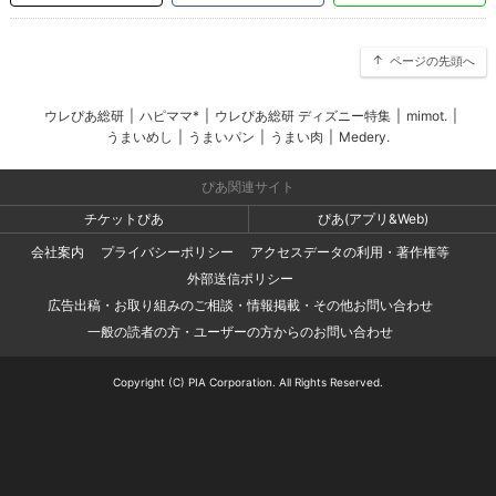
ページの先頭へ
ウレぴあ総研
|
ハピママ*
|
ウレぴあ総研 ディズニー特集
|
mimot.
|
うまいめし
|
うまいパン
|
うまい肉
|
Medery.
ぴあ関連サイト
チケットぴあ
ぴあ(アプリ&Web)
会社案内
プライバシーポリシー
アクセスデータの利用・著作権等
外部送信ポリシー
広告出稿・お取り組みのご相談・情報掲載・その他お問い合わせ
一般の読者の方・ユーザーの方からのお問い合わせ
Copyright (C) PIA Corporation. All Rights Reserved.