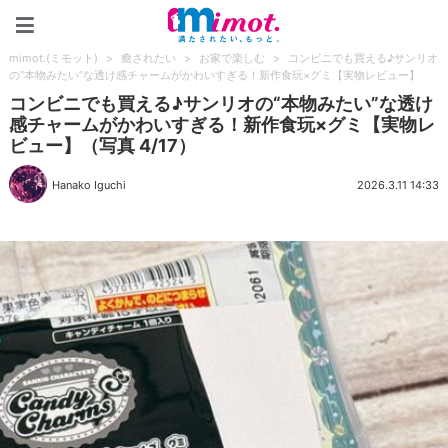
mimot.(ミモット)
mimot.(ミモット)
>
癒されたい
>
お家で楽しむ
>
コンビニでも買える♪サンリオ
の“本物みたい”な透け感チャームがかわいすぎる！新作食玩×グミ【実物レビュー】
コンビニでも買える♪サンリオの“本物みたい”な透け
感チャームがかわいすぎる！新作食玩×グミ【実物レ
ビュー】（写真 4/17）
Hanako Iguchi
2026.3.11 14:33