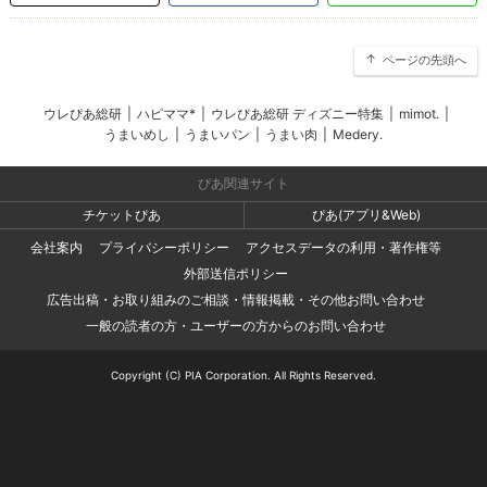
ページの先頭へ
ウレぴあ総研
|
ハピママ*
|
ウレぴあ総研 ディズニー特集
|
mimot.
|
うまいめし
|
うまいパン
|
うまい肉
|
Medery.
ぴあ関連サイト
チケットぴあ
ぴあ(アプリ&Web)
会社案内
プライバシーポリシー
アクセスデータの利用・著作権等
外部送信ポリシー
広告出稿・お取り組みのご相談・情報掲載・その他お問い合わせ
一般の読者の方・ユーザーの方からのお問い合わせ
Copyright (C) PIA Corporation. All Rights Reserved.