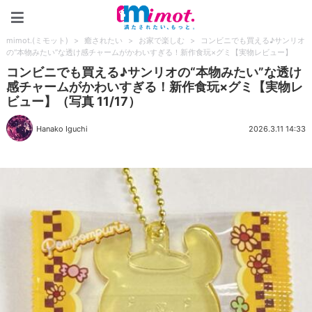
mimot.(ミモット)
mimot.(ミモット)
>
癒されたい
>
お家で楽しむ
>
コンビニでも買える♪サンリオ
の“本物みたい”な透け感チャームがかわいすぎる！新作食玩×グミ【実物レビュー】
コンビニでも買える♪サンリオの“本物みたい”な透け
感チャームがかわいすぎる！新作食玩×グミ【実物レ
ビュー】（写真 11/17）
Hanako Iguchi
2026.3.11 14:33