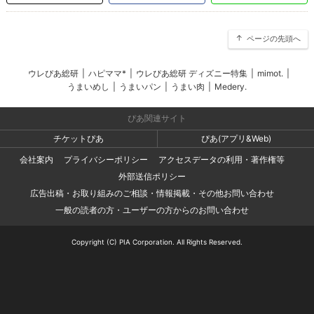
ページの先頭へ
ウレぴあ総研
|
ハピママ*
|
ウレぴあ総研 ディズニー特集
|
mimot.
|
うまいめし
|
うまいパン
|
うまい肉
|
Medery.
ぴあ関連サイト
チケットぴあ
ぴあ(アプリ&Web)
会社案内
プライバシーポリシー
アクセスデータの利用・著作権等
外部送信ポリシー
広告出稿・お取り組みのご相談・情報掲載・その他お問い合わせ
一般の読者の方・ユーザーの方からのお問い合わせ
Copyright (C) PIA Corporation. All Rights Reserved.