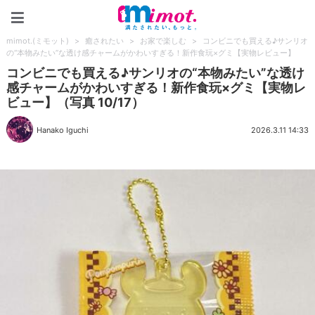
mimot.(ミモット)
mimot.(ミモット)
>
癒されたい
>
お家で楽しむ
>
コンビニでも買える♪サンリオ
の“本物みたい”な透け感チャームがかわいすぎる！新作食玩×グミ【実物レビュー】
コンビニでも買える♪サンリオの“本物みたい”な透け
感チャームがかわいすぎる！新作食玩×グミ【実物レ
ビュー】（写真 10/17）
Hanako Iguchi
2026.3.11 14:33