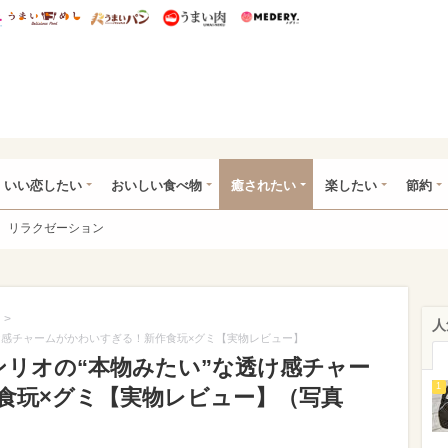
総研 ディズニー特集
mimot.
うまいめし
うまいパン
うまい肉
Medery.
ot.(ミモット)
いい恋したい
おいしい食べ物
癒されたい
楽したい
節約
リラクゼーション
>
人
け感チャームがかわいすぎる！新作食玩×グミ【実物レビュー】
ンリオの“本物みたい”な透け感チャー
1
食玩×グミ【実物レビュー】（写真