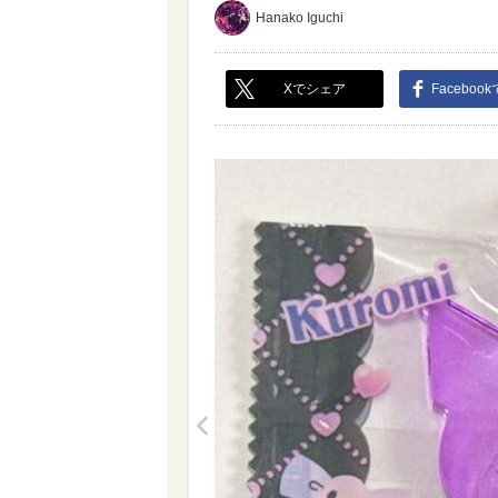
Hanako Iguchi
Xでシェア
Faceboo
<