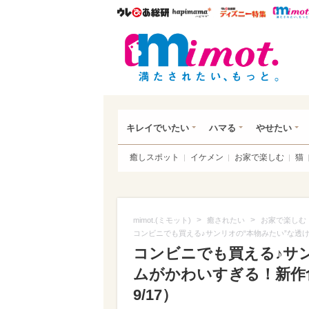
ウレぴあ総研
ハピママ*
ウレぴあ
mim
キレイでいたい
ハマる
やせたい
癒しスポット
イケメン
お家で楽しむ
猫
>
>
mimot.(ミモット)
癒されたい
お家で楽しむ
コンビニでも買える♪サンリオの“本物みたい”な透
コンビニでも買える♪サ
ムがかわいすぎる！新作
9/17）