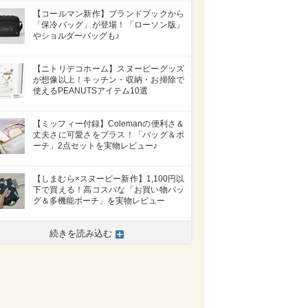
【コールマン新作】ブランドブックから
「保冷バッグ」が登場！「ローソン版」
やショルダーバッグも♪
【ニトリデコホーム】スヌーピーグッズ
が想像以上！キッチン・収納・お掃除で
使えるPEANUTSアイテム10選
【ミッフィー付録】Colemanの便利さ＆
丈夫さに可愛さをプラス！「バッグ＆ポ
ーチ」2点セットを実物レビュー♪
【しまむら×スヌーピー新作】1,100円以
下で買える！高コスパな「お買い物バッ
グ＆多機能ポーチ」を実物レビュー
続きを読み込む
>