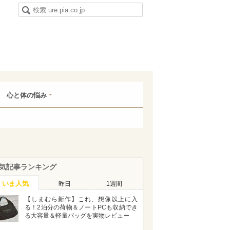
心と体の悩み
気記事ランキング
いま人気
昨日
1週間
【しまむら新作】これ、想像以上に入
る！2泊分の荷物＆ノートPCも収納でき
る大容量＆軽量バッグを実物レビュー