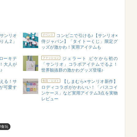
サンリオ
コンビニで引ける♪【サンリオ×
イベント
りん2」
侍ジャパン】「タイトーくじ」限定グ
ッズが激かわ！実用アイテムも
ローキテ
ジェラート ピケから初の
ファッション
！大人が
「サンリオ」コラボアイテムでるよ！
♪
世界観抜群の激かわグッズ登場♪
える！サ
【しまむら×サンリオ新作】
生活・シゴト
が可愛す
ロディコラボがかわいい！「パスコイ
ンケース」など実用アイテム3点を実物
レビュー
#食玩