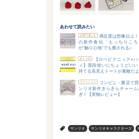
あわせて読みたい
満足度は想像以上！
お家で楽しむ
の新作食玩「もっちりころ
が“触り心地”でも癒される♪
【ロペピクニック×ハ
おしゃれ
ィ】普段使いにちょうどいい
持てる高見えトートが素敵だよ
コンビニ・書店で買
ファッション
ンリオ新作きらきらチャーム
ぎ！【実物レビュー】
>
サンリオ
サンリオキャラクターズ