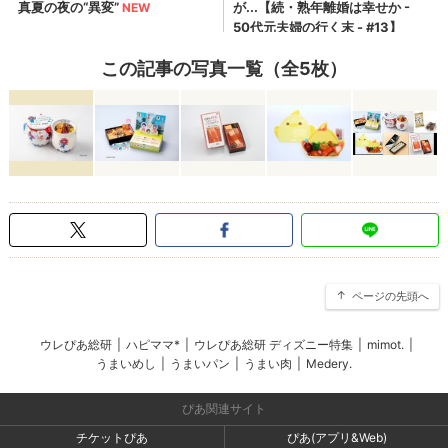
この記事の写真一覧（全5枚）
ページの先頭へ
ウレぴあ総研
|
ハピママ*
|
ウレぴあ総研 ディズニー特集
|
mimot.
|
うまいめし
|
うまいパン
|
うまい肉
|
Medery.
ぴあ関連サイト
チケットぴあ
ぴあ(アプリ&Web)