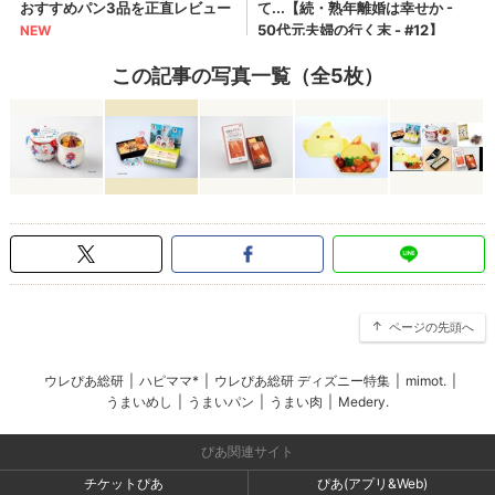
この記事の写真一覧（全5枚）
ページの先頭へ
ウレぴあ総研
|
ハピママ*
|
ウレぴあ総研 ディズニー特集
|
mimot.
|
うまいめし
|
うまいパン
|
うまい肉
|
Medery.
ぴあ関連サイト
チケットぴあ
ぴあ(アプリ&Web)