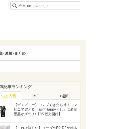
集･連載･まとめ
気記事ランキング
いま人気
昨日
1週間
【ディズニー】コンプできたら神！コン
ビニで買える「新作Happyくじ」に豪華
景品がズラリ♪【8/7販売開始】
【これは欲しい】ヨーダやR2-D2がゆる