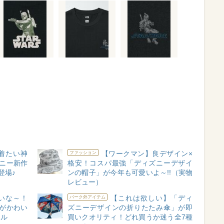
着たい神
【ワークマン】良デザイン×
ファッション
ニー新作
格安！コスパ最強「ディズニーデザイ
登場♪
ンの帽子」が今年も可愛いよ～!!（実物
レビュー）
いな～！
【これは欲しい】「ディ
パーク外アイテム
がかわい
ズニーデザインの折りたたみ傘」が即
レル
買いクオリティ！どれ買うか迷う全7種