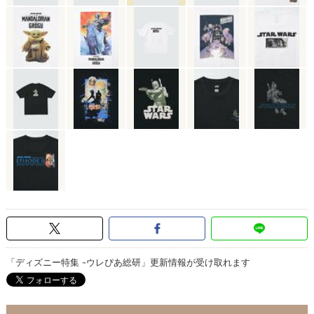
「ディズニー特集 -ウレぴあ総研」更新情報が受け取れます