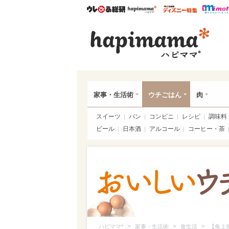
ウレぴあ総研
ハピママ*
ウレぴあ
ハピ
家事・生活術
ウチごはん
肉
スイーツ
パン
コンビニ
レシピ
調味料
ビール
日本酒
アルコール
コーヒー・茶
>
>
>
ハピママ*
家事・生活術
食生活
【角上