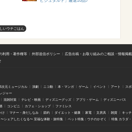
ビジュタルト」厳選10品♪
しいウチごはん
の利用・著作権等
外部送信ポリシー
広告出稿・お取り組みのご相談・情報掲載
せ
.5次元ミュージカル
演劇
ニコ動
本・マンガ
ゲーム
イベント
アート
スポ
レジャー
混雑対策
テレビ・映画
ディズニーグッズ
アプリ・ゲーム
ディズニーパス
酒
コンビニ
カフェ・ショップ
ファミレス
かけ
マナー・身だしなみ
節約
ダイエット・健康
家電
文房具
雑貨
キッチ
〜シェアしたくなる〜 至福な体験・旅特集
ペット特集：ウチのかぞく
特集 カラダ