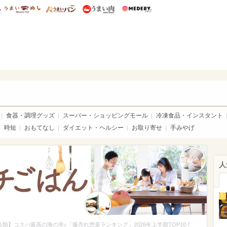
総研 ディズニー特集
mimot.
うまいめし
うまいパン
うまい肉
Medery.
ママ*
食器・調理グッズ
スーパー・ショッピングモール
冷凍食品・インスタント
時短
おもてなし
ダイエット・ヘルシー
お取り寄せ
手みやげ
人
1
魚類】コスパ最高の海の幸♪「爆売れ惣菜ランキング」2026年上半期TOP10！