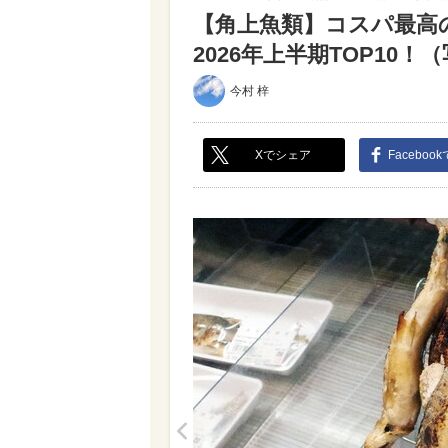
【角上魚類】コスパ最高
2026年上半期TOP10！（写
今村 梓
Xでシェア
Faceboo
<