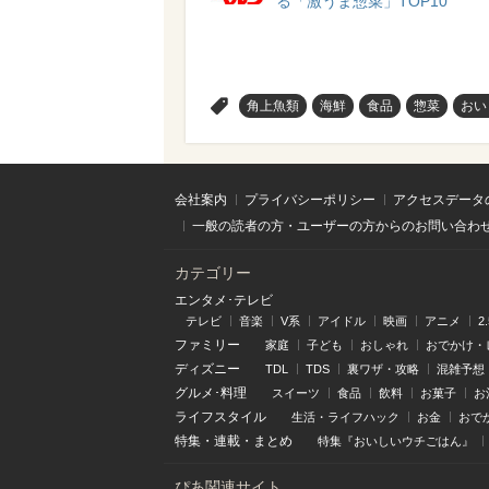
る「激うま惣菜」TOP10
>
角上魚類
海鮮
食品
惣菜
おい
会社案内
プライバシーポリシー
アクセスデータ
一般の読者の方・ユーザーの方からのお問い合わ
カテゴリー
エンタメ･テレビ
テレビ
音楽
V系
アイドル
映画
アニメ
2
ファミリー
家庭
子ども
おしゃれ
おでかけ・
ディズニー
TDL
TDS
裏ワザ・攻略
混雑予想
グルメ･料理
スイーツ
食品
飲料
お菓子
お
ライフスタイル
生活・ライフハック
お金
おで
特集
・
連載
・
まとめ
特集『おいしいウチごはん』
ぴあ関連サイト