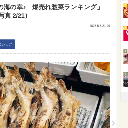
の海の幸♪「爆売れ惣菜ランキング」
2
真 2/21）
2026.5.8 21:20
3
kでシェア
4
5