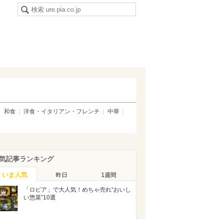
和食
洋食・イタリアン・フレンチ
中華
気記事ランキング
いま人気
昨日
1週間
「ロピア」で大人気！めちゃ売れ“おいし
い惣菜”10選