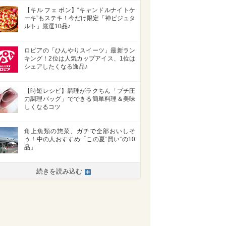
【キル フェ ボン】“キャンドルナイトケ
ーキ”もステキ！今だけ限定「神ビジュタ
ルト」厳選10品♪
ロピアの「ひんやりスイーツ」最新ラン
キング！2位は人気カップアイス、1位は
シェアしたくなる逸品♪
【時短レシピ】調理がラクちん「プチ圧
力調理バッグ」でできる簡単料理＆美味
しくなるコツ
角上魚類の惣菜、ガチで全部おいしそ
う！中の人おすすめ「この夏“買い”の10
品」
続きを読み込む
>