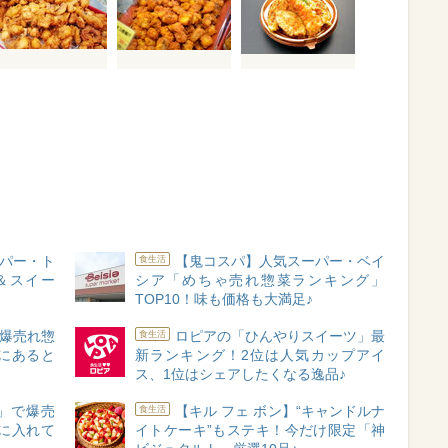
パー・ト
【鬼コスパ】人気スーパー・ベイ
食生活
＆スイー
シア「めちゃ売れ惣菜ランキング」
TOP10！味も価格も大満足♪
爆売れ惣
ロピアの「ひんやりスイーツ」最
食生活
庫にあると
新ランキング！2位は人気カップアイ
ス、1位はシェアしたくなる逸品♪
」で爆売
【キル フェ ボン】“キャンドルナ
食生活
に入れて
イトケーキ”もステキ！今だけ限定「神