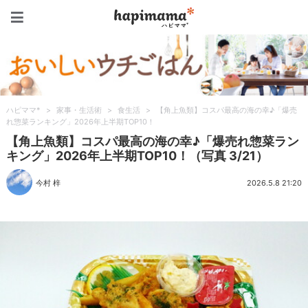
ハピママ*
ハピママ*
>
家事・生活術
>
食生活
>
【角上魚類】コスパ最高の海の幸♪「爆売
れ惣菜ランキング」2026年上半期TOP10！
【角上魚類】コスパ最高の海の幸♪「爆売れ惣菜ラン
キング」2026年上半期TOP10！（写真 3/21）
今村 梓
2026.5.8 21:20