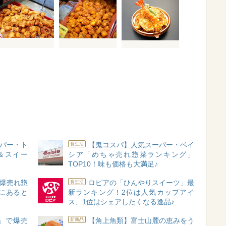
パー・ト
【鬼コスパ】人気スーパー・ベイ
食生活
＆スイー
シア「めちゃ売れ惣菜ランキング」
TOP10！味も価格も大満足♪
爆売れ惣
ロピアの「ひんやりスイーツ」最
食生活
庫にあると
新ランキング！2位は人気カップアイ
ス、1位はシェアしたくなる逸品♪
」で爆売
【角上魚類】富士山麓の恵みをう
新商品