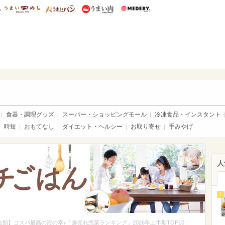
総研 ディズニー特集
mimot.
うまいめし
うまいパン
うまい肉
Medery.
ママ*
食器・調理グッズ
スーパー・ショッピングモール
冷凍食品・インスタント
時短
おもてなし
ダイエット・ヘルシー
お取り寄せ
手みやげ
人
1
魚類】コスパ最高の海の幸♪「爆売れ惣菜ランキング」2026年上半期TOP10！