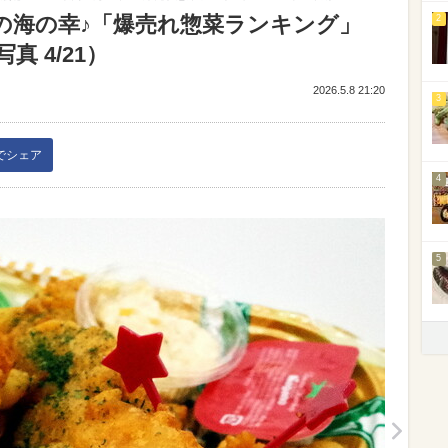
の海の幸♪「爆売れ惣菜ランキング」
2
真 4/21）
2026.5.8 21:20
3
kでシェア
4
5