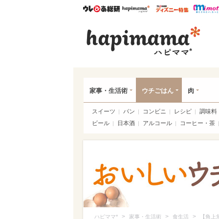
ウレぴあ総研
ハピママ*
ウレぴあ
ハピ
家事・生活術
ウチごはん
肉
スイーツ
パン
コンビニ
レシピ
調味料
ビール
日本酒
アルコール
コーヒー・茶
>
>
>
ハピママ*
家事・生活術
食生活
【角上