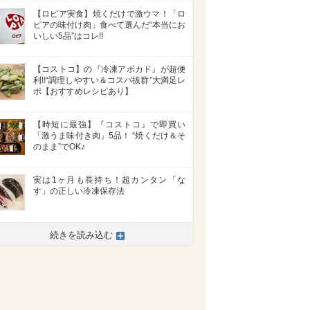
【ロピア実食】焼くだけで激ウマ！「ロ
ピアの味付け肉」食べて選んだ“本当にお
いしい5品”はコレ!!
【コストコ】の『冷凍アボカド』が超便
利!!“調理しやすい＆コスパ抜群”大満足レ
ポ【おすすめレシピあり】
【時短に最強】『コストコ』で即買い
「激うま味付き肉」5品！ “焼くだけ＆そ
のまま”でOK♪
実は1ヶ月も長持ち！超カンタン「な
す」の正しい冷凍保存法
続きを読み込む
>