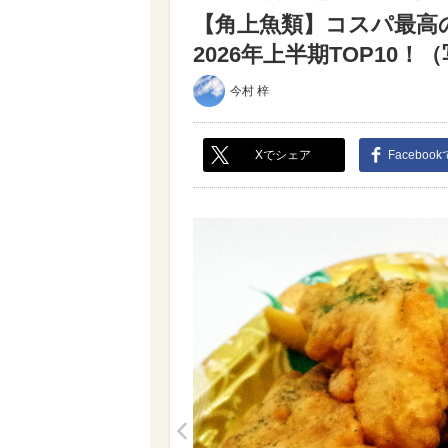
【角上魚類】コスパ最高
2026年上半期TOP10！（写
今村 梓
Xでシェア
Faceboo
<