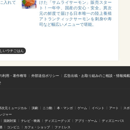
に入れて
けた「サムライサーモン」販売スター
ト！一年中、国産の安心・安全。異次
元の鮮度で届ける日本唯一の陸上養殖
アトランティックサーモンを刺身や寿
司など幅広いメニューで堪能。
しいウチごはん
の利用・著作権等
外部送信ポリシー
広告出稿・お取り組みのご相談・情報掲載
せ
.5次元ミュージカル
演劇
ニコ動
本・マンガ
ゲーム
イベント
アート
スポ
レジャー
混雑対策
テレビ・映画
ディズニーグッズ
アプリ・ゲーム
ディズニーパス
酒
コンビニ
カフェ・ショップ
ファミレス