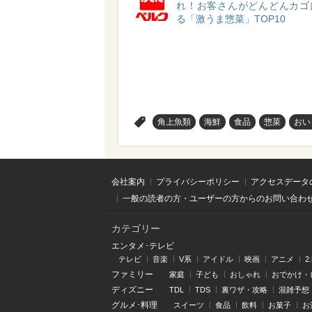
れ！お客さんがどんどんカゴ
る「激うま惣菜」TOP10
>
角上魚類
海鮮
食品
惣菜
おい
会社案内
プライバシーポリシー
アクセスデータ
一般の読者の方・ユーザーの方からのお問い合わ
カテゴリー
エンタメ･テレビ
テレビ
音楽
V系
アイドル
映画
アニメ
2
ファミリー
家庭
子ども
おしゃれ
おでかけ・
ディズニー
TDL
TDS
裏ワザ・攻略
混雑予想
グルメ･料理
スイーツ
食品
飲料
お菓子
お