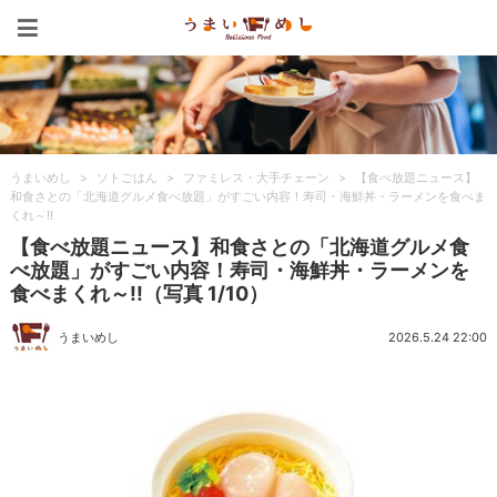
うまいめし
うまいめし
>
ソトごはん
>
ファミレス・大手チェーン
>
【食べ放題ニュース】
和食さとの「北海道グルメ食べ放題」がすごい内容！寿司・海鮮丼・ラーメンを食べま
くれ～!!
【食べ放題ニュース】和食さとの「北海道グルメ食
べ放題」がすごい内容！寿司・海鮮丼・ラーメンを
食べまくれ～!!（写真 1/10）
うまいめし
2026.5.24 22:00