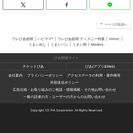
ページの先頭へ
ウレぴあ総研
|
ハピママ*
|
ウレぴあ総研 ディズニー特集
|
mimot.
|
うまいめし
|
うまいパン
|
うまい肉
|
Medery.
ぴあ関連サイト
チケットぴあ
ぴあ(アプリ&Web)
会社案内
プライバシーポリシー
アクセスデータの利用・著作権等
外部送信ポリシー
広告出稿・お取り組みのご相談・情報掲載・その他お問い合わせ
一般の読者の方・ユーザーの方からのお問い合わせ
Copyright (C) PIA Corporation. All Rights Reserved.