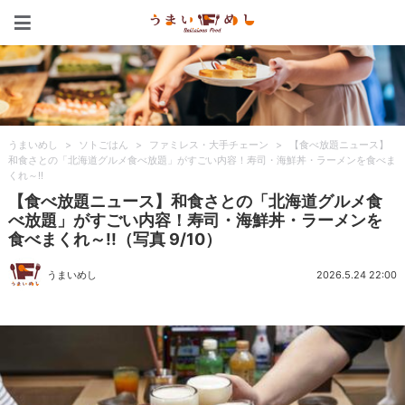
うまいめし
うまいめし
>
ソトごはん
>
ファミレス・大手チェーン
>
【食べ放題ニュース】
和食さとの「北海道グルメ食べ放題」がすごい内容！寿司・海鮮丼・ラーメンを食べま
くれ～!!
【食べ放題ニュース】和食さとの「北海道グルメ食
べ放題」がすごい内容！寿司・海鮮丼・ラーメンを
食べまくれ～!!（写真 9/10）
うまいめし
2026.5.24 22:00