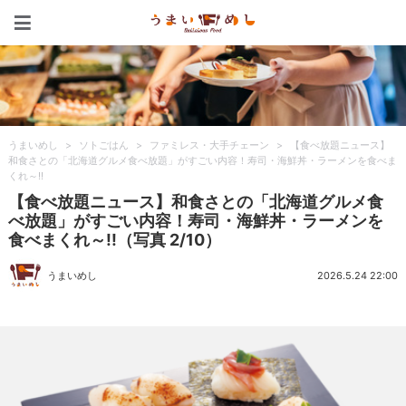
うまいめし
うまいめし
>
ソトごはん
>
ファミレス・大手チェーン
>
【食べ放題ニュース】
和食さとの「北海道グルメ食べ放題」がすごい内容！寿司・海鮮丼・ラーメンを食べま
くれ～!!
【食べ放題ニュース】和食さとの「北海道グルメ食
べ放題」がすごい内容！寿司・海鮮丼・ラーメンを
食べまくれ～!!（写真 2/10）
うまいめし
2026.5.24 22:00