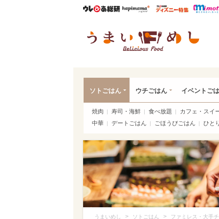
ウレぴあ総研
ハピママ*
ウレぴあ
うま
ソトごはん
ウチごはん
イベントご
焼肉
寿司・海鮮
食べ放題
カフェ・スイ
中華
デートごはん
ごほうびごはん
ひと
>
>
うまいめし
ソトごはん
ファミレス・大手チ