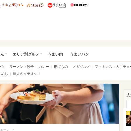
総研 ディズニー特集
mimot.
うまいめし
うまいパン
うまい肉
Medery.
いめし
はん
エリア別グルメ
うまい肉
うまいパン
ーツ
ラーメン・餃子
カレー
揚げもの
メガグルメ
ファミレス・大手チェ
りめし
達人のイチオシ！
人
1
>
ェーン