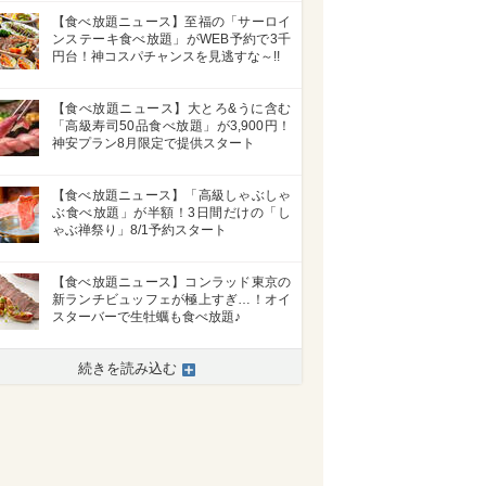
【食べ放題ニュース】至福の「サーロイ
ンステーキ食べ放題」がWEB予約で3千
円台！神コスパチャンスを見逃すな～!!
【食べ放題ニュース】大とろ&うに含む
「高級寿司50品食べ放題」が3,900円！
神安プラン8月限定で提供スタート
【食べ放題ニュース】「高級しゃぶしゃ
ぶ食べ放題」が半額！3日間だけの「し
ゃぶ禅祭り」8/1予約スタート
【食べ放題ニュース】コンラッド東京の
新ランチビュッフェが極上すぎ…！オイ
スターバーで生牡蠣も食べ放題♪
続きを読み込む