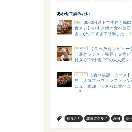
あわせて読みたい
3000円以下で牛肉も豚
食品
食さと】のすき焼き食べ放題
き」がウマすぎて感動した…
【食べ放題レビュー
食べ放題
「最強ランチ」発見！充実ビ
付きで“2千円以下”の大人気レ
【食べ放題ニュース】
安うま肉
見！人気ブッフェレストラン
ニュー追加」でさらに食べま
～!!
>
和食さと
北海道グルメ
寿司
食