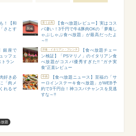
肉も！【和
【食べ放題レビュー】実はコス
安うま肉
「さとす
パ凄い！3千円で牛&豚肉OKの「夢庵し
！
ゃぶしゃぶ食べ放題」が最高だったよ
～!!
】銀座で
【食べ放題チェー
洋食・イタリアン・フレンチ
ュッフェ
ン検証】「PSマリノ」のイタリアン食
ストラン
べ放題がコスパ優秀すぎた!! “ガチ実
食”正直レビュー
肉好き必
【食べ放題ニュース】至福の「サ
牛肉
に「肉メ
ーロインステーキ食べ放題」がWEB予
くれるぞ
約で3千円台！神コスパチャンスを見逃
すな～!!
べ放題