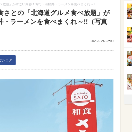
べ放題」がすごい内容！寿司・海鮮丼・ラーメンを食べまくれ～!!
2
食さとの「北海道グルメ食べ放題」が
丼・ラーメンを食べまくれ～!!（写真
3
2026.5.24 22:00
4
kでシェア
5