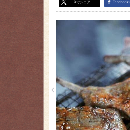
Xでシェア
Faceboo
<