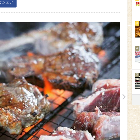
kでシェア
3
4
5