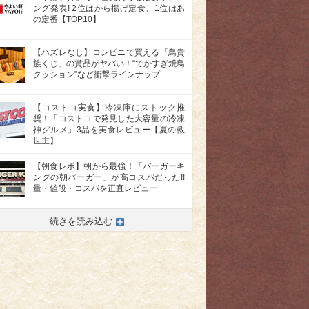
ング発表! 2位はから揚げ定食、1位はあ
の定番【TOP10】
【ハズレなし】コンビニで買える「鳥貴
族くじ」の賞品がヤバい！“でかすぎ焼鳥
クッション”など衝撃ラインナップ
【コストコ実食】冷凍庫にストック推
奨！「コストコで発見した大容量の冷凍
神グルメ」3品を実食レビュー【夏の救
世主】
【朝食レポ】朝から最強！「バーガーキ
ングの朝バーガー」が高コスパだった!!
量・値段・コスパを正直レビュー
>
続きを読み込む