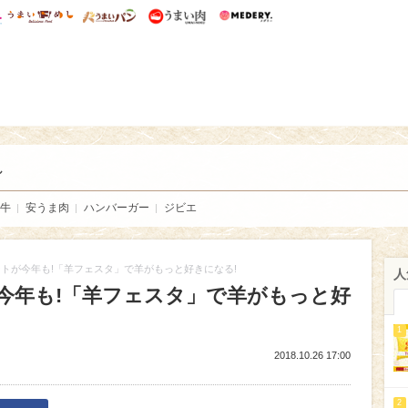
総研 ディズニー特集
mimot.
うまいめし
うまいパン
うまい肉
Medery.
い肉
し
牛
安うま肉
ハンバーガー
ジビエ
トが今年も!「羊フェスタ」で羊がもっと好きになる!
人
今年も!「羊フェスタ」で羊がもっと好
1
2018.10.26 17:00
2