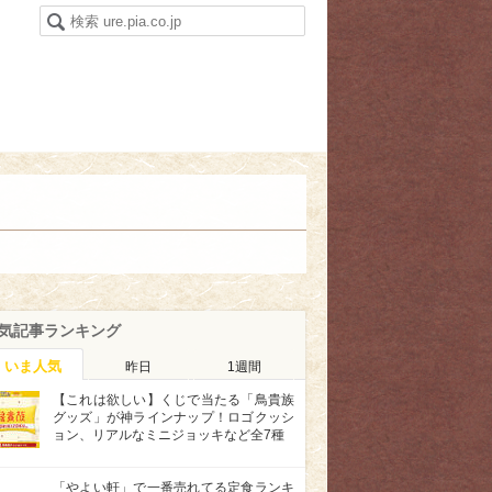
気記事ランキング
いま人気
昨日
1週間
【これは欲しい】くじで当たる「鳥貴族
グッズ」が神ラインナップ！ロゴクッシ
ョン、リアルなミニジョッキなど全7種
「やよい軒」で一番売れてる定食ランキ