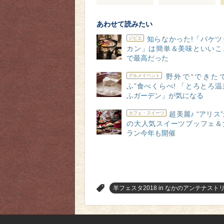
あわせて読みたい
知らなかった!「バケツ
ジビエ
カン」は簡単＆美味といいこ
で最高だった
野外で“できた
グルメイベント
ふ”食べくらべ! 「とろとろ
ふガーデン」が気になる
超美麗♪ “アリス
カフェ・スイーツ
の大人気スイーツブッフェ＆
ラン今年も開催
>
羊フェスタ2018 in なかのアンテナスト