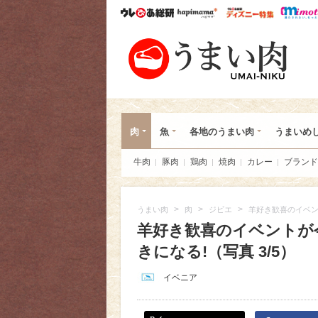
ウレぴあ総研
ハピママ*
ウレぴあ
うま
肉
魚
各地のうまい肉
うまいめ
牛肉
豚肉
鶏肉
焼肉
カレー
ブランド
>
>
>
うまい肉
肉
ジビエ
羊好き歓喜のイベン
羊好き歓喜のイベントが
きになる!（写真 3/5）
イベニア