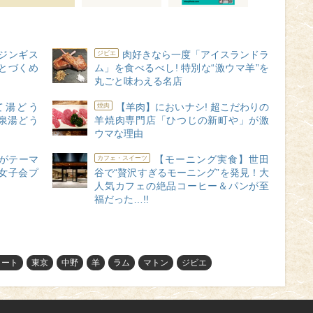
ジンギス
肉好きなら一度「アイスランドラ
ジビエ
とづくめ
ム」を食べるべし! 特別な“激ウマ羊”を
丸ごと味わえる名店
て湯どう
【羊肉】においナシ! 超こだわりの
焼肉
温泉湯どう
羊焼肉専門店「ひつじの新町や」が激
ウマな理由
”がテーマ
【モーニング実食】世田
カフェ・スイーツ
女子会プ
谷で“贅沢すぎるモーニング”を発見！大
人気カフェの絶品コーヒー＆パンが至
福だった…!!
リート
東京
中野
羊
ラム
マトン
ジビエ