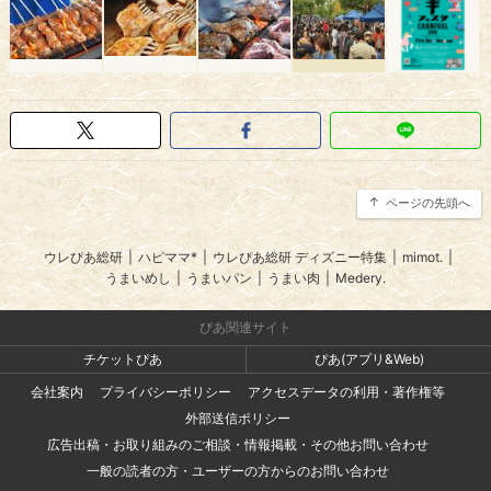
ページの先頭へ
ウレぴあ総研
|
ハピママ*
|
ウレぴあ総研 ディズニー特集
|
mimot.
|
うまいめし
|
うまいパン
|
うまい肉
|
Medery.
ぴあ関連サイト
チケットぴあ
ぴあ(アプリ&Web)
会社案内
プライバシーポリシー
アクセスデータの利用・著作権等
外部送信ポリシー
広告出稿・お取り組みのご相談・情報掲載・その他お問い合わせ
一般の読者の方・ユーザーの方からのお問い合わせ