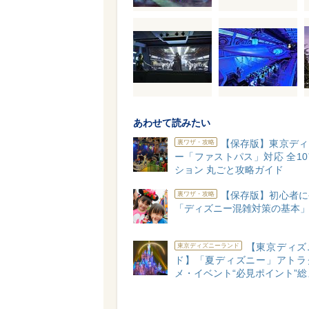
あわせて読みたい
【保存版】東京ディ
裏ワザ・攻略
ー「ファストパス」対応 全1
ション 丸ごと攻略ガイド
【保存版】初心者に
裏ワザ・攻略
「ディズニー混雑対策の基本
【東京ディズ
東京ディズニーランド
ド】「夏ディズニー」アトラ
メ・イベント“必見ポイント”