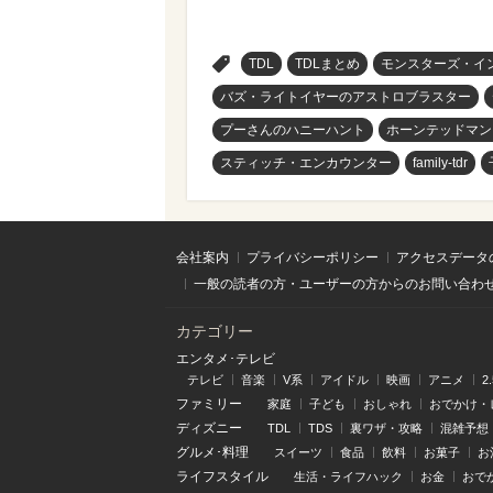
>
TDL
TDLまとめ
モンスターズ・イ
バズ・ライトイヤーのアストロブラスター
プーさんのハニーハント
ホーンテッドマン
スティッチ・エンカウンター
family-tdr
会社案内
プライバシーポリシー
アクセスデータ
一般の読者の方・ユーザーの方からのお問い合わ
カテゴリー
エンタメ･テレビ
テレビ
音楽
V系
アイドル
映画
アニメ
2
ファミリー
家庭
子ども
おしゃれ
おでかけ・
ディズニー
TDL
TDS
裏ワザ・攻略
混雑予想
グルメ･料理
スイーツ
食品
飲料
お菓子
お
ライフスタイル
生活・ライフハック
お金
おで