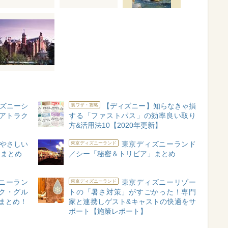
ズニーシ
【ディズニー】知らなきゃ損
裏ワザ・攻略
0アトラク
する「ファストパス」の効率良い取り
方&活用法10【2020年更新】
やさしい
東京ディズニーランド
東京ディズニーランド
」まとめ
／シー「秘密＆トリビア」まとめ
ニーラン
東京ディズニーリゾー
東京ディズニーランド
ク・グル
トの「暑さ対策」がすごかった！専門
総まとめ！
家と連携しゲスト&キャストの快適をサ
ポート【施策レポート】