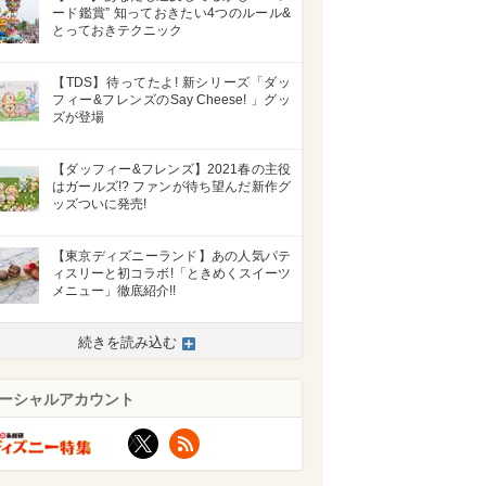
ード鑑賞” 知っておきたい4つのルール&
とっておきテクニック
【TDS】待ってたよ! 新シリーズ「ダッ
フィー&フレンズのSay Cheese! 」グッ
ズが登場
【ダッフィー&フレンズ】2021春の主役
はガールズ!? ファンが待ち望んだ新作グ
ッズついに発売!
【東京ディズニーランド】あの人気パテ
ィスリーと初コラボ!「ときめくスイーツ
メニュー」徹底紹介!!
続きを読み込む
ーシャルアカウント
X
RSS