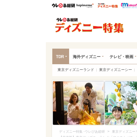
ウレぴあ総研
ハピママ*
ウレぴあ
ディ
TDR
海外ディズニー
テレビ・映画
東京ディズニーランド
東京ディズニーシー
>
ディズニー特集 -ウレぴあ総研
東京ディズニー