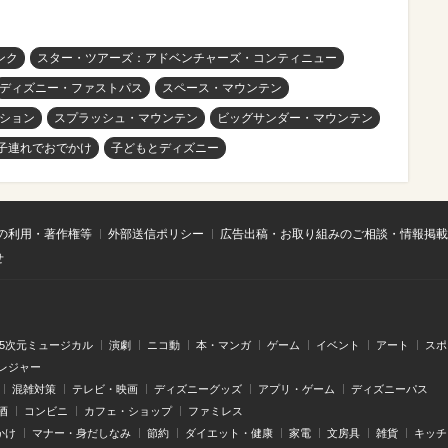
ンク
スター・ツアーズ：アドベンチャーズ・コンティニュー
ディズニー・ファストパス
スペース・マウンテン
ション
スプラッシュ・マウンテン
ビッグサンダー・マウンテン
子連れでおでかけ
子どもとディズニー
の利用・著作権等
外部送信ポリシー
広告出稿・お取り組みのご相談・情報掲載
せ
.5次元ミュージカル
演劇
ニコ動
本・マンガ
ゲーム
イベント
アート
スポ
レジャー
混雑対策
テレビ・映画
ディズニーグッズ
アプリ・ゲーム
ディズニーパス
酒
コンビニ
カフェ・ショップ
ファミレス
かけ
マナー・身だしなみ
節約
ダイエット・健康
家電
文房具
雑貨
キッチ