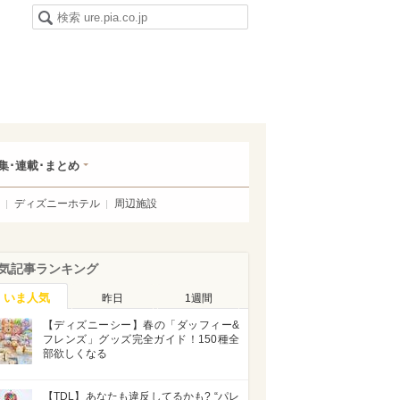
集･連載･まとめ
ディズニーホテル
周辺施設
気記事ランキング
いま人気
昨日
1週間
【ディズニーシー】春の「ダッフィー&
フレンズ」グッズ完全ガイド！150種全
部欲しくなる
【TDL】あなたも違反してるかも? “パレ