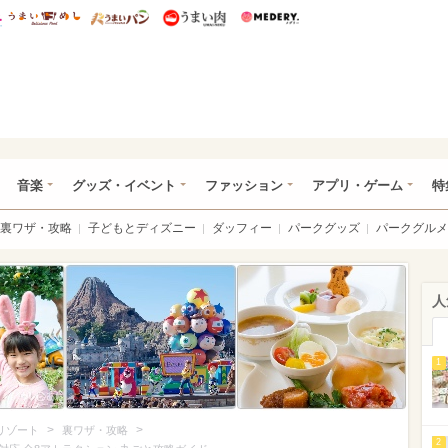
総研 ディズニー特集
mimot.
うまいめし
うまいパン
うまい肉
Medery.
ズニー特集 -ウレぴあ総研
音楽
グッズ・イベント
ファッション
アプリ・ゲーム
特
裏ワザ・攻略
子どもとディズニー
ダッフィー
パークグッズ
パークグルメ
人
1
>
>
リゾート
裏ワザ・攻略
2