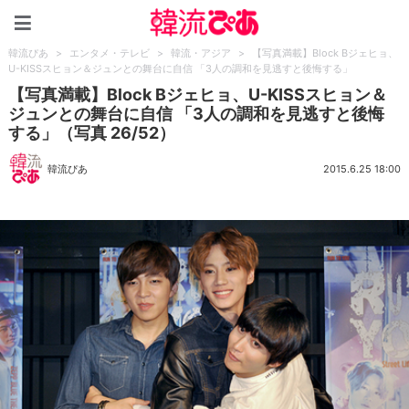
韓流ぴあ
韓流ぴあ
>
エンタメ・テレビ
>
韓流・アジア
>
【写真満載】Block Bジェヒョ、
U-KISSスヒョン＆ジュンとの舞台に自信 「3人の調和を見逃すと後悔する」
【写真満載】Block Bジェヒョ、U-KISSスヒョン＆
ジュンとの舞台に自信 「3人の調和を見逃すと後悔
する」（写真 26/52）
韓流ぴあ
2015.6.25 18:00