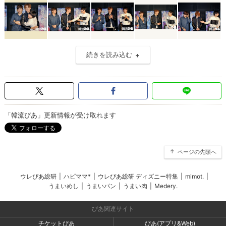
続きを読み込む
「韓流ぴあ」更新情報が受け取れます
ページの先頭へ
ウレぴあ総研
|
ハピママ*
|
ウレぴあ総研 ディズニー特集
|
mimot.
|
うまいめし
|
うまいパン
|
うまい肉
|
Medery.
ぴあ関連サイト
チケットぴあ
ぴあ(アプリ&Web)