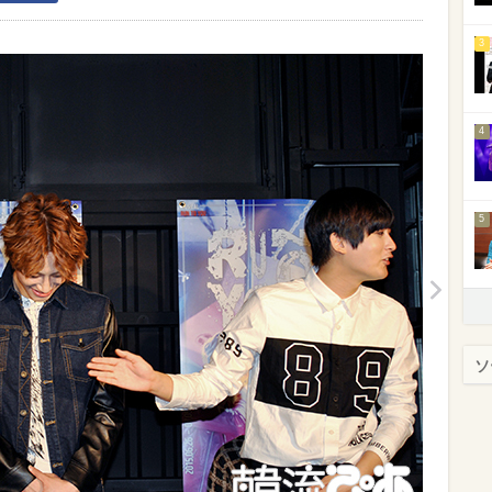
3
4
5
ソ