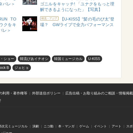
タバレ＞
ゴニルをキャッチ! 「ユナクをもっと理
解できるようになった」【写真】
UN TO
【U-KISS】“髪の毛のび太”登
韓流・アジア
ウクをキ
場？ GWライブで全力パフォーマンス
バレ＞
・ショー
韓流ぴあイチオシ
韓国ミュージカル
U-KISS
lock B
ジェヒョ
の利用・著作権等
外部送信ポリシー
広告出稿・お取り組みのご相談・情報掲載
せ
.5次元ミュージカル
演劇
ニコ動
本・マンガ
ゲーム
イベント
アート
スポ
レジャー