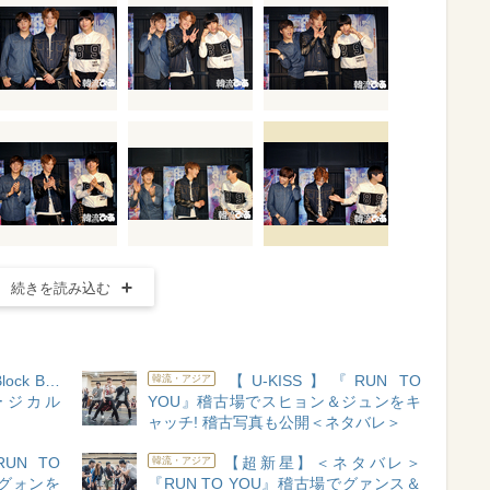
続きを読み込む
ock B…
【U-KISS】『RUN TO
韓流・アジア
ージカル
YOU』稽古場でスヒョン＆ジュンをキ
ャッチ! 稽古写真も公開＜ネタバレ＞
UN TO
【超新星】＜ネタバレ＞
韓流・アジア
グォンを
『RUN TO YOU』稽古場でグァンス＆