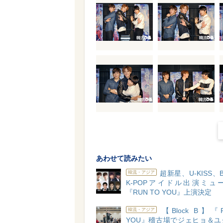
あわせて読みたい
超新星、U-KISS、Bl
韓流・アジア
K-POPアイドル出演ミュ
『RUN TO YOU』上演決定
【Block B】『R
韓流・アジア
YOU』稽古場でジェヒョ＆ユ