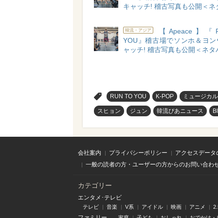
キャッチ! 稽古写真も公開＜ネ
【Apeace】『R
韓流・アジア
YOU』稽古場でソンホ＆ヨン
ャッチ! 稽古写真も公開＜ネタ
>
RUN TO YOU
K-POP
ミュージカル
スヒョン
ジュン
韓流ぴあニュース
B
会社案内
プライバシーポリシー
アクセスデータ
一般の読者の方・ユーザーの方からのお問い合わ
カテゴリー
エンタメ･テレビ
テレビ
音楽
V系
アイドル
映画
アニメ
2
ファミリー
家庭
子ども
おしゃれ
おでかけ・