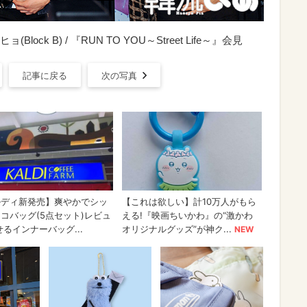
k B) / 『RUN TO YOU～Street Life～』会見
記事に戻る
次の写真