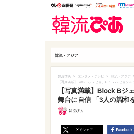
ウレぴあ総研
ハピママ*
ウレぴあ
韓流
韓流・アジア
>
>
韓流ぴあ
エンタメ・テレビ
韓流・アジア
【写真満載】Block Bジェヒョ、U-KISSスヒ
【写真満載】Block B
舞台に自信 「3人の調和を
韓流ぴあ
Xでシェア
Faceboo