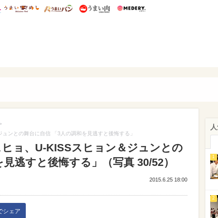
総研 ディズニー特集
mimot.
うまいめし
うまいパン
うまい肉
Medery.
ぴあ
>
人
ョン＆ジュンとの舞台に自信 「3人の調和を見逃すと後悔する」
ジェヒョ、U-KISSスヒョン＆ジュンとの
1
見逃すと後悔する」（写真 30/52）
2015.6.25 18:00
2
kでシェア