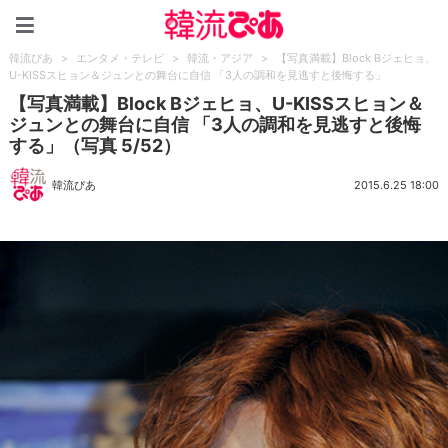
韓流ぴあ
韓流ぴあ
>
エンタメ・テレビ
>
韓流・アジア
>
【写真満載】Block Bジェヒョ、
U-KISSスヒョン＆ジュンとの舞台に自信 「3人の調和を見逃すと後悔する」
【写真満載】Block Bジェヒョ、U-KISSスヒョン＆
ジュンとの舞台に自信 「3人の調和を見逃すと後悔
する」（写真 5/52）
韓流ぴあ
2015.6.25 18:00