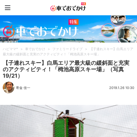
車でおでかけ特集
ハピママ*
>
車でおでかけ
>
ファミリードライブ
>
【子連れスキー】白馬エリア
最大級の緩斜面と充実のアクティビティ！「栂池高原スキー場」
【子連れスキー】白馬エリア最大級の緩斜面と充実
のアクティビティ！「栂池高原スキー場」（写真
19/21）
寄金 佳一
2019.1.26 10:30