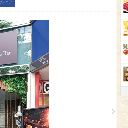
kでシェア
3
4
5