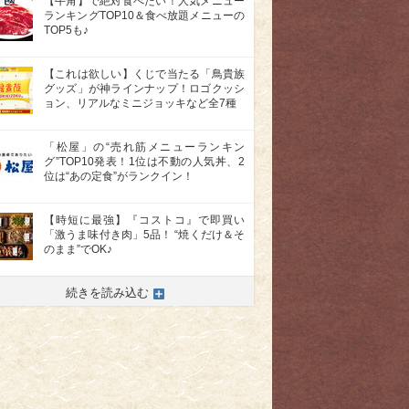
【牛角】で絶対食べたい！人気メニュー
ランキングTOP10＆食べ放題メニューの
TOP5も♪
【これは欲しい】くじで当たる「鳥貴族
グッズ」が神ラインナップ！ロゴクッシ
ョン、リアルなミニジョッキなど全7種
「松屋」の“売れ筋メニューランキン
グ”TOP10発表！1位は不動の人気丼、2
位は“あの定食”がランクイン！
【時短に最強】『コストコ』で即買い
「激うま味付き肉」5品！ “焼くだけ＆そ
のまま”でOK♪
続きを読み込む
>