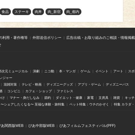
食品
ステーキ
肉丼
肉_新宿
肉_都内
の利用・著作権等
外部送信ポリシー
広告出稿・お取り組みのご相談・情報掲載
せ
.5次元ミュージカル
演劇
ニコ動
本・マンガ
ゲーム
イベント
アート
スポ
レジャー
混雑対策
テレビ・映画
ディズニーグッズ
アプリ・ゲーム
ディズニーパス
酒
コンビニ
カフェ・ショップ
ファミレス
かけ
マナー・身だしなみ
節約
ダイエット・健康
家電
文房具
雑貨
キッチ
〜シェアしたくなる〜 至福な体験・旅特集
ペット特集：ウチのかぞく
特集 カラダ
ぴあ関⻄版WEB
ぴあ中部版WEB
ぴあフィルムフェスティバル(PFF)