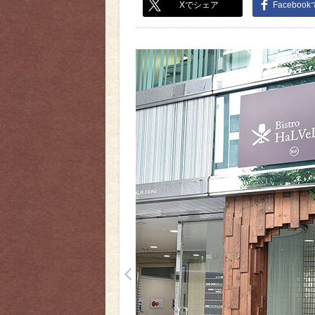
Xでシェア
Faceboo
<