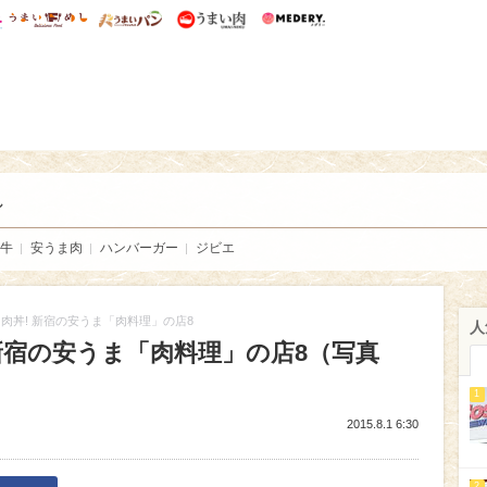
総研 ディズニー特集
mimot.
うまいめし
うまいパン
うまい肉
Medery.
い肉
し
牛
安うま肉
ハンバーガー
ジビエ
肉丼! 新宿の安うま「肉料理」の店8
人
新宿の安うま「肉料理」の店8（写真
1
2015.8.1 6:30
2