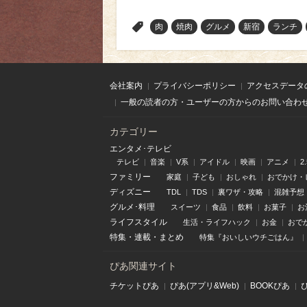
>
肉
焼肉
グルメ
新宿
ランチ
会社案内
プライバシーポリシー
アクセスデータ
一般の読者の方・ユーザーの方からのお問い合わ
カテゴリー
エンタメ･テレビ
テレビ
音楽
V系
アイドル
映画
アニメ
2
ファミリー
家庭
子ども
おしゃれ
おでかけ・
ディズニー
TDL
TDS
裏ワザ・攻略
混雑予想
グルメ･料理
スイーツ
食品
飲料
お菓子
お
ライフスタイル
生活・ライフハック
お金
おで
特集
・
連載
・
まとめ
特集『おいしいウチごはん』
ぴあ関連サイト
チケットぴあ
ぴあ(アプリ&Web)
BOOKぴあ