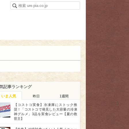
気記事ランキング
いま人気
昨日
1週間
【コストコ実食】冷凍庫にストック推
奨！「コストコで発見した大容量の冷凍
神グルメ」3品を実食レビュー【夏の救
世主】