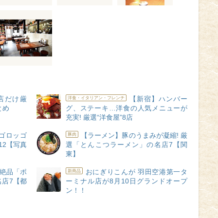
店だけ厳
【新宿】ハンバー
洋食・イタリアン・フレンチ
とめ
グ、ステーキ…洋食の人気メニューが
充実! 厳選“洋食屋”8店
ゴロッゴ
【ラーメン】豚のうまみが凝縮! 厳
豚肉
12【写真
選「とんこつラーメン」の名店7【関
東】
 絶品「ポ
おにぎりこんが 羽田空港第一タ
新商品
店7【都
ーミナル店が8月10日グランドオープ
ン！！