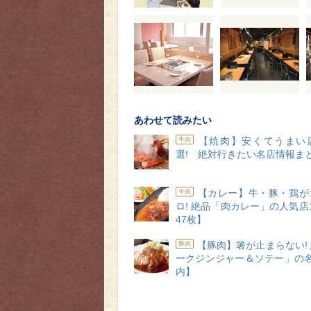
あわせて読みたい
【焼肉】安くてうまい
牛肉
選! 絶対行きたい名店情報ま
【カレー】牛・豚・鶏が
牛肉
ロ! 絶品「肉カレー」の人気店
47枚】
【豚肉】箸が止まらない!
豚肉
ークジンジャー＆ソテー」の名
内】