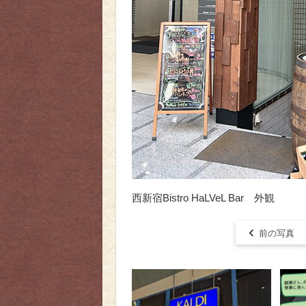
西新宿Bistro HaLVeL Bar 外観
前の写真