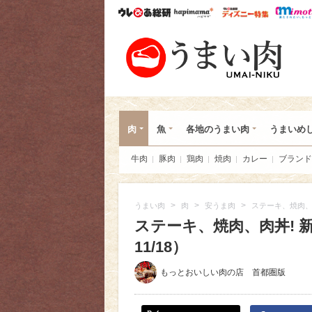
ウレぴあ総研
ハピママ*
ウレぴあ
うま
肉
魚
各地のうまい肉
うまいめ
牛肉
豚肉
鶏肉
焼肉
カレー
ブランド
>
>
>
うまい肉
肉
安うま肉
ステーキ、焼肉、
ステーキ、焼肉、肉丼! 
11/18）
もっとおいしい肉の店 首都圏版