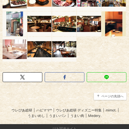
ページの先頭へ
ウレぴあ総研
|
ハピママ*
|
ウレぴあ総研 ディズニー特集
|
mimot.
|
うまいめし
|
うまいパン
|
うまい肉
|
Medery.
ぴあ関連サイト