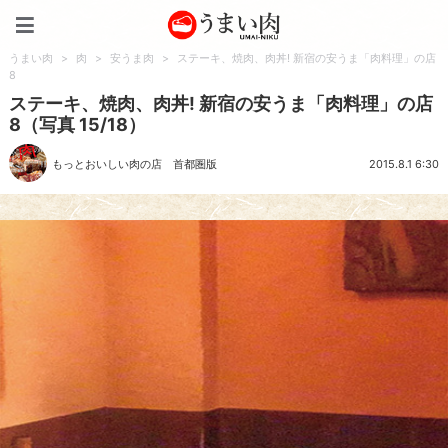
うまい肉
うまい肉
>
肉
>
安うま肉
>
ステーキ、焼肉、肉丼! 新宿の安うま「肉料理」の店
8
ステーキ、焼肉、肉丼! 新宿の安うま「肉料理」の店
8（写真 15/18）
もっとおいしい肉の店 首都圏版
2015.8.1 6:30