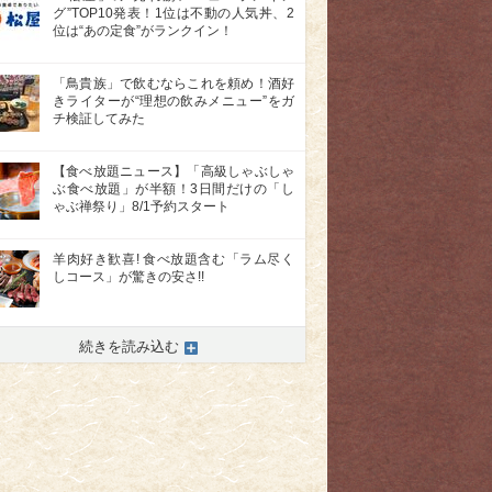
グ”TOP10発表！1位は不動の人気丼、2
位は“あの定食”がランクイン！
「鳥貴族」で飲むならこれを頼め！酒好
きライターが“理想の飲みメニュー”をガ
チ検証してみた
【食べ放題ニュース】「高級しゃぶしゃ
ぶ食べ放題」が半額！3日間だけの「し
ゃぶ禅祭り」8/1予約スタート
羊肉好き歓喜! 食べ放題含む「ラム尽く
しコース」が驚きの安さ!!
続きを読み込む
>