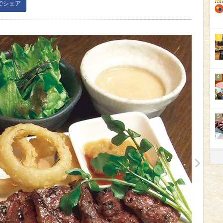
kでシェア
3
4
5