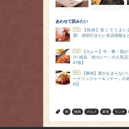
あわせて読みたい
【焼肉】安くてうまい
牛肉
選! 絶対行きたい名店情報ま
【カレー】牛・豚・鶏が
牛肉
ロ! 絶品「肉カレー」の人気店
47枚】
【豚肉】箸が止まらない!
豚肉
ークジンジャー＆ソテー」の名
内】
>
肉
焼肉
グルメ
新宿
ランチ