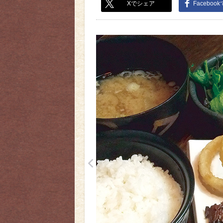
Xでシェア
Faceboo
<