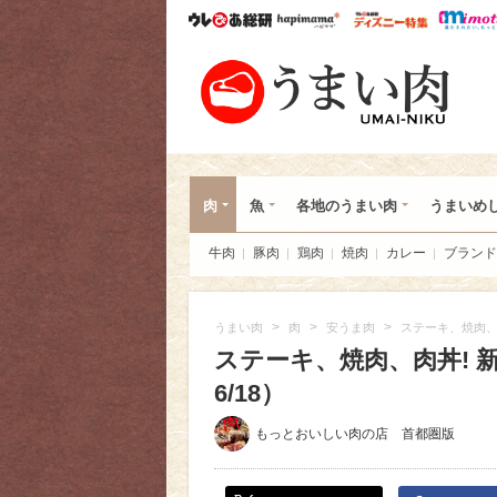
ウレぴあ総研
ハピママ*
ウレぴあ
うま
肉
魚
各地のうまい肉
うまいめ
牛肉
豚肉
鶏肉
焼肉
カレー
ブランド
>
>
>
うまい肉
肉
安うま肉
ステーキ、焼肉、
ステーキ、焼肉、肉丼! 
6/18）
もっとおいしい肉の店 首都圏版