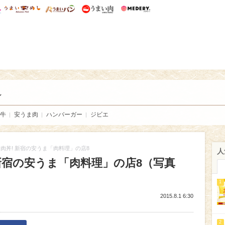
総研 ディズニー特集
mimot.
うまいめし
うまいパン
うまい肉
Medery.
い肉
し
牛
安うま肉
ハンバーガー
ジビエ
肉丼! 新宿の安うま「肉料理」の店8
人
新宿の安うま「肉料理」の店8（写真
1
2015.8.1 6:30
2