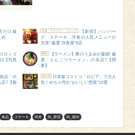
店だけ厳
【新宿】ハンバー
洋食・イタリアン・フレンチ
とめ
グ、ステーキ…洋食の人気メニューが
充実! 厳選“洋食屋”8店
ゴロッゴ
【ラーメン】豚のうまみが凝縮! 厳
豚肉
12【写真
選「とんこつラーメン」の名店7【関
東】
 絶品「ポ
日本版コストコ「ロピア」で大人
食生活
店7【都
気！めちゃ売れ“おいしい惣菜”10選
食品
ステーキ
肉丼
肉_新宿
肉_都内