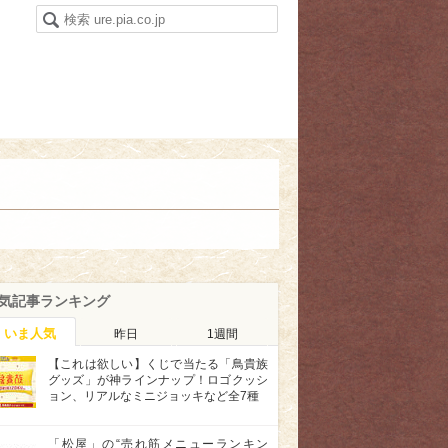
気記事ランキング
いま人気
昨日
1週間
【これは欲しい】くじで当たる「鳥貴族
グッズ」が神ラインナップ！ロゴクッシ
ョン、リアルなミニジョッキなど全7種
「松屋」の“売れ筋メニューランキン