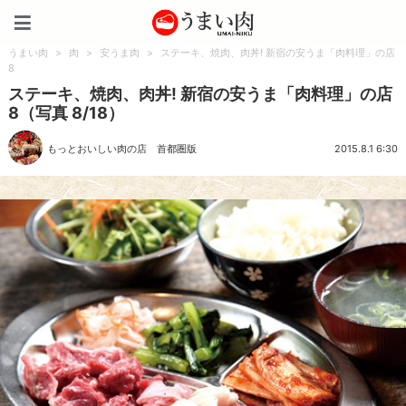
うまい肉
うまい肉
>
肉
>
安うま肉
>
ステーキ、焼肉、肉丼! 新宿の安うま「肉料理」の店
8
ステーキ、焼肉、肉丼! 新宿の安うま「肉料理」の店
8（写真 8/18）
もっとおいしい肉の店 首都圏版
2015.8.1 6:30