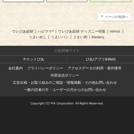
ページの先頭へ
ウレぴあ総研
|
ハピママ*
|
ウレぴあ総研 ディズニー特集
|
mimot.
|
うまいめし
|
うまいパン
|
うまい肉
|
Medery.
ぴあ関連サイト
チケットぴあ
ぴあ(アプリ&Web)
会社案内
プライバシーポリシー
アクセスデータの利用・著作権等
外部送信ポリシー
広告出稿・お取り組みのご相談・情報掲載・その他お問い合わせ
一般の読者の方・ユーザーの方からのお問い合わせ
Copyright (C) PIA Corporation. All Rights Reserved.