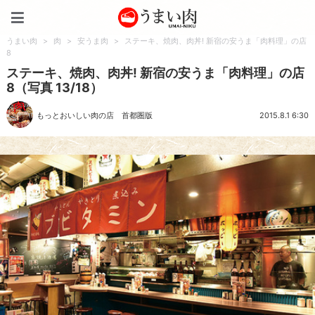
うまい肉
うまい肉
>
肉
>
安うま肉
>
ステーキ、焼肉、肉丼! 新宿の安うま「肉料理」の店
8
ステーキ、焼肉、肉丼! 新宿の安うま「肉料理」の店
8（写真 13/18）
もっとおいしい肉の店 首都圏版
2015.8.1 6:30