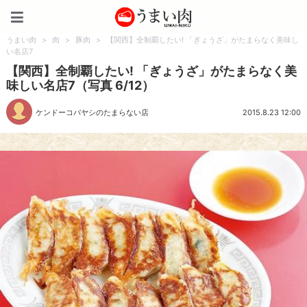
うまい肉
うまい肉
>
肉
>
豚肉
>
【関西】全制覇したい! 「ぎょうざ」がたまらなく美味し
い名店7
【関西】全制覇したい! 「ぎょうざ」がたまらなく美
味しい名店7（写真 6/12）
ケンドーコバヤシのたまらない店
2015.8.23 12:00