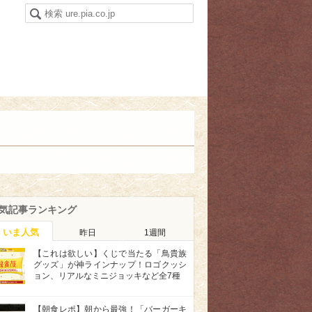
気記事ランキング
いま人気
昨日
1週間
【これは欲しい】くじで当たる「鳥貴族
グッズ」が神ラインナップ！ロゴクッシ
ョン、リアルなミニジョッキなど全7種
【朝食レポ】朝から最強！「バーガーキ