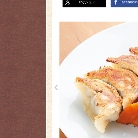
Xでシェア
Faceboo
<