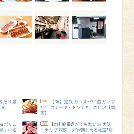
店だけ厳
【肉】驚異のコスパ! “超ガッツ
焼肉
とめ
リ”「ステーキ・トンテキ」の店14【関
西】
＆ボリュ
【肉】終電過ぎても大丈夫! 大阪・
焼肉
牡蠣」の名
ミナミで“深夜ニク”が楽しめる厳選3店