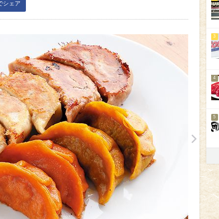
kでシェア
3
4
5