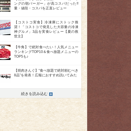
ングの朝バーガー」が高コスパだった!!
量・値段・コスパを正直レビュー
【コストコ実食】冷凍庫にストック推
奨！「コストコで発見した大容量の冷凍
神グルメ」3品を実食レビュー【夏の救
世主】
【牛角】で絶対食べたい！人気メニュー
ランキングTOP10＆食べ放題メニューの
TOP5も♪
【焼肉きんぐ】“食べ放題で絶対頼むべき
8品”を発表！広報におすすめ訊いてみた
>
続きを読み込む