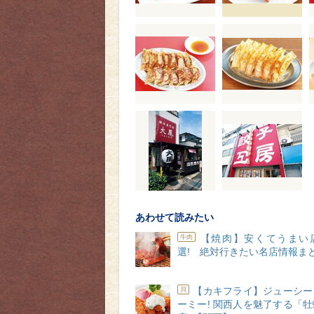
あわせて読みたい
【焼肉】安くてうまい
牛肉
選! 絶対行きたい名店情報ま
【カキフライ】ジューシー
貝
ーミー! 関西人を魅了する「