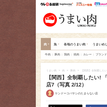
ウレぴあ総研
ハピママ*
ウレぴあ
うま
肉
魚
各地のうまい肉
うまいめ
牛肉
豚肉
鶏肉
焼肉
カレー
ブランド
>
>
>
うまい肉
肉
豚肉
【関西】全制覇したい
【関西】全制覇したい!
店7（写真 2/12）
ケンドーコバヤシのたまらない店