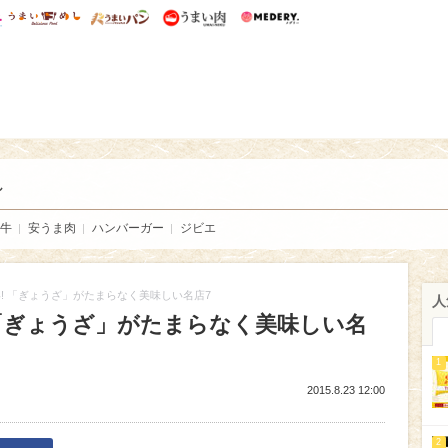
総研 ディズニー特集
mimot.
うまいめし
うまいパン
うまい肉
Medery.
い肉
し
牛
安うま肉
ハンバーガー
ジビエ
! 「ぎょうざ」がたまらなく美味しい名店7
人
 「ぎょうざ」がたまらなく美味しい名
1
2015.8.23 12:00
2