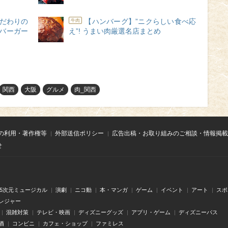
だわりの
【ハンバーグ】”ニクらしい食べ応
牛肉
まバーガー
え”! うまい肉厳選名店まとめ
関西
大阪
グルメ
肉_関西
の利用・著作権等
外部送信ポリシー
広告出稿・お取り組みのご相談・情報掲載
せ
.5次元ミュージカル
演劇
ニコ動
本・マンガ
ゲーム
イベント
アート
スポ
レジャー
混雑対策
テレビ・映画
ディズニーグッズ
アプリ・ゲーム
ディズニーパス
酒
コンビニ
カフェ・ショップ
ファミレス