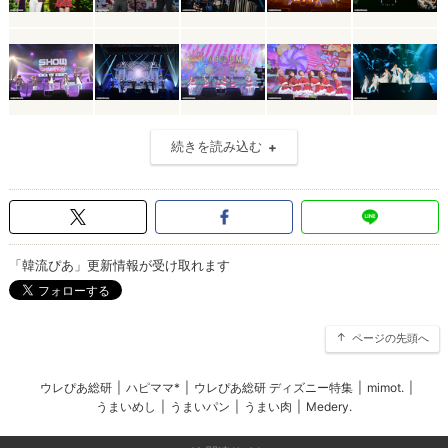
続きを読み込む
「韓流ぴあ」更新情報が受け取れます
ページの先頭へ
ウレぴあ総研
|
ハピママ*
|
ウレぴあ総研 ディズニー特集
|
mimot.
|
うまいめし
|
うまいパン
|
うまい肉
|
Medery.