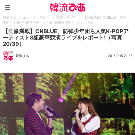
韓流ぴあ
韓流ぴあ
>
エンタメ・テレビ
>
韓流・アジア
>
【画像満載】CNBLUE、防弾少
年団ら人気K-POPアーティスト8組豪華競演ライブをレポート!
【画像満載】CNBLUE、防弾少年団ら人気K-POPア
ーティスト8組豪華競演ライブをレポート!（写真
20/39）
韓流ぴあ
2015.9.15 21:27