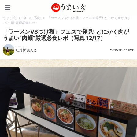
うまい肉
うまい肉
>
肉
>
豚肉
>
「ラーメンVSつけ麺」フェスで発見! とにかく肉がうま
い“肉麺”厳選必食レポ
「ラーメンVSつけ麺」フェスで発見! とにかく肉が
うまい“肉麺”厳選必食レポ（写真 12/17）
牡丹餅 あんこ
2015.10.7 11:20