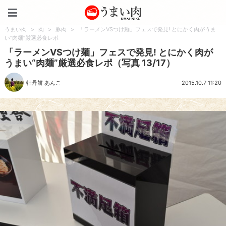
うまい肉
うまい肉
>
肉
>
豚肉
>
「ラーメンVSつけ麺」フェスで発見! とにかく肉がうま
い“肉麺”厳選必食レポ
「ラーメンVSつけ麺」フェスで発見! とにかく肉が
うまい“肉麺”厳選必食レポ（写真 13/17）
牡丹餅 あんこ
2015.10.7 11:20