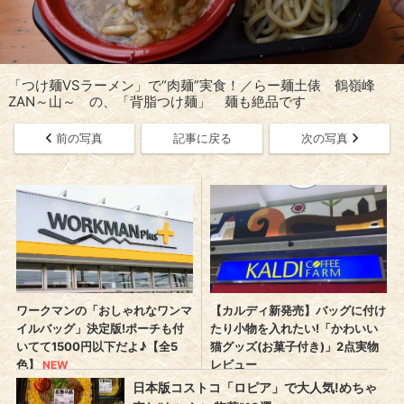
「つけ麺VSラーメン」で“肉麺”実食！／らー麺土俵 鶴嶺峰
ZAN～山～ の、「背脂つけ麺」 麺も絶品です
前の写真
記事に戻る
次の写真