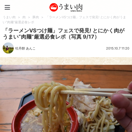
うまい肉
うまい肉
>
肉
>
豚肉
>
「ラーメンVSつけ麺」フェスで発見! とにかく肉がうま
い“肉麺”厳選必食レポ
「ラーメンVSつけ麺」フェスで発見! とにかく肉が
うまい“肉麺”厳選必食レポ（写真 9/17）
牡丹餅 あんこ
2015.10.7 11:20