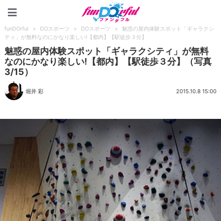
funDOrful
funDOrful
>
DOスポーツ
>
DOスポーツ
>
魅惑の屋内体験スポット「ギャラクシ
ティ」が無料なのにかなり楽しい!【都内】【駅徒歩３分】
魅惑の屋内体験スポット「ギャラクシティ」が無料
なのにかなり楽しい!【都内】【駅徒歩３分】（写真
3/15）
堀井 彩
2015.10.8 15:00