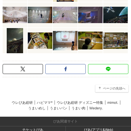
ページの先頭へ
ウレぴあ総研
|
ハピママ*
|
ウレぴあ総研 ディズニー特集
|
mimot.
|
うまいめし
|
うまいパン
|
うまい肉
|
Medery.
ぴあ関連サイト
チケットぴあ
ぴあ(アプリ&Web)