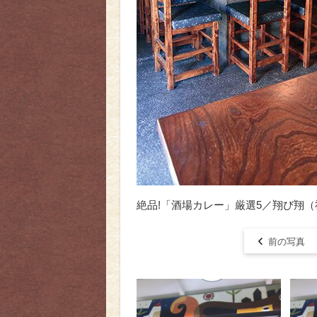
絶品!「酒場カレー」厳選5／翔び翔
前の写真