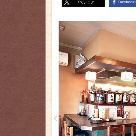
Xでシェア
Faceboo
<