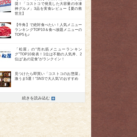
奨！「コストコで発見した大容量の冷凍
神グルメ」3品を実食レビュー【夏の救
世主】
【牛角】で絶対食べたい！人気メニュー
ランキングTOP10＆食べ放題メニューの
TOP5も♪
「松屋」の“売れ筋メニューランキン
グ”TOP10発表！1位は不動の人気丼、2
位は“あの定食”がランクイン！
見つけたら即買い「コストコのお惣菜」
激うま5選！“SNSで大人気”のおすすめ
続きを読み込む
>