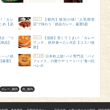
!「カレ
【都内】格別の味! “人気喫茶
カレー
とめ【必
店”で味わう「絶品カレー」厳選5皿
き・“つ
【池袋】安くてうまい! 「カレー
カレー
店【絶品】
ランチ」絶対食べたい8店【コスパ抜
群】
～っ! 絶
日本初上陸! パイ専門店「パイ
安うま肉
【厳選】
フェイス」の激ウマ“ミートパイ”食べ比
べレポ
カレー_都内
肉_都内