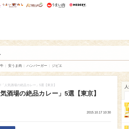
総研 ディズニー特集
mimot.
うまいめし
うまいパン
うまい肉
Medery.
い肉
し
牛
安うま肉
ハンバーガー
ジビエ
!「人気酒場の絶品カレー」5選【東京】
人
人気酒場の絶品カレー」5選【東京】
1
2015.10.17 10:30
2