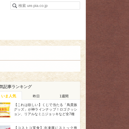
気記事ランキング
いま人気
昨日
1週間
【これは欲しい】くじで当たる「鳥貴族
グッズ」が神ラインナップ！ロゴクッシ
ョン、リアルなミニジョッキなど全7種
【コストコ実食】冷凍庫にストック推