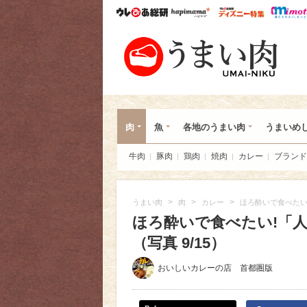
ウレぴあ総研
ハピママ*
ウレぴあ
うま
肉
魚
各地のうまい肉
うまいめ
牛肉
豚肉
鶏肉
焼肉
カレー
ブランド
>
>
>
うまい肉
肉
カレー
ほろ酔いで食べたい
ほろ酔いで食べたい!「
（写真 9/15）
おいしいカレーの店 首都圏版