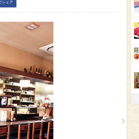
kでシェア
3
4
5