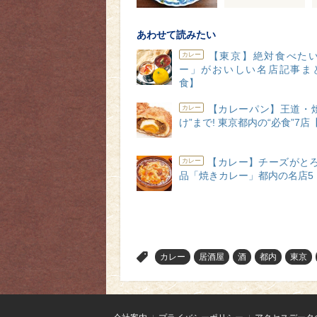
あわせて読みたい
【東京】絶対食べたい
カレー
ー」がおいしい名店記事ま
食】
【カレーパン】王道・焼
カレー
け”まで! 東京都内の“必食”7
【カレー】チーズがとろ
カレー
品「焼きカレー」都内の名店5
>
カレー
居酒屋
酒
都内
東京