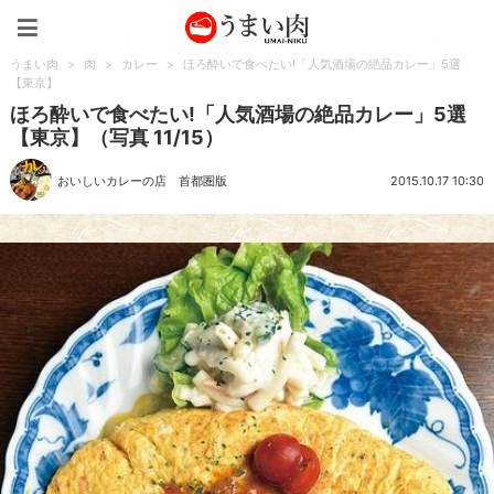
うまい肉
うまい肉
>
肉
>
カレー
>
ほろ酔いで食べたい!「人気酒場の絶品カレー」5選
【東京】
ほろ酔いで食べたい!「人気酒場の絶品カレー」5選
【東京】（写真 11/15）
おいしいカレーの店 首都圏版
2015.10.17 10:30